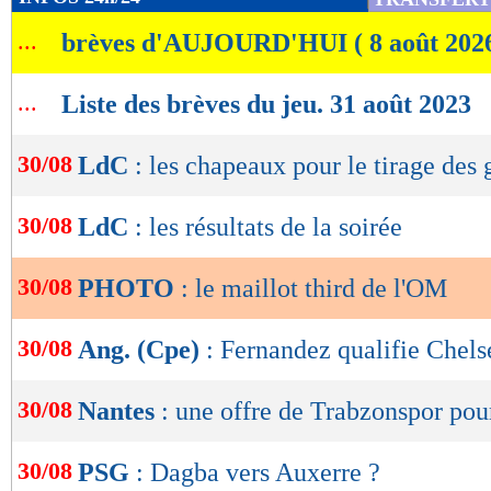
de
...
brèves d'AUJOURD'HUI ( 8 août 202
lecture
OK
...
Liste des brèves du jeu. 31 août 2023
30/08
LdC
: les chapeaux pour le tirage des
30/08
LdC
: les résultats de la soirée
30/08
PHOTO
: le maillot third de l'OM
30/08
Ang. (Cpe)
: Fernandez qualifie Chels
30/08
Nantes
: une offre de Trabzonspor po
30/08
PSG
: Dagba vers Auxerre ?