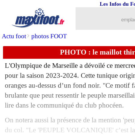
Les Infos du F
emplac
>
Actu foot
photos FOOT
PHOTO : le maillot thi
L'Olympique de Marseille a dévoilé ce mercred
pour la saison 2023-2024. Cette tunique origi
oranges au-dessus d’un fond noir. "Ce motif fa
brulante que peut ressentir le peuple marseilla
lire dans le communiqué du club phocéen.
On notera aussi la présence de la mention 'peu
du col. "Le 'PEUPLE VOLCANIQUE' c’est la f