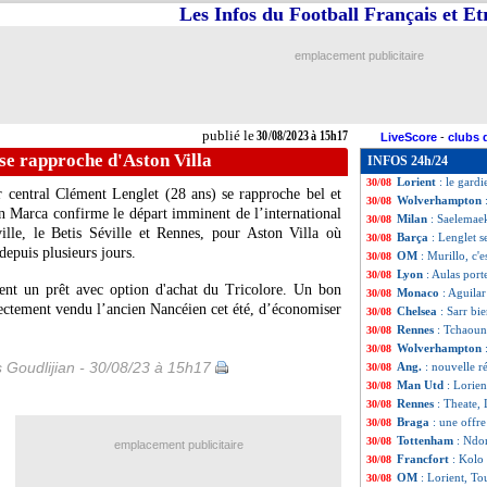
Les Infos du Football Français et E
Brentford
: une 
30/08
Lyon
: Barcola, l
30/08
PHOTO
: Guend
30/08
emplacement publicitaire
Barça
: Gérone p
30/08
Lyon
: Aulas fait 
30/08
Man City
: Chels
30/08
Milan
: Lyon insi
30/08
publié le
30/08/2023 à 15h17
LiveScore
-
clubs 
Lyon
: Amin Sarr
30/08
se rapproche d'Aston Villa
INFOS 24h/24
Tottenham
: Die
30/08
Lorient
: le gard
30/08
r central Clément Lenglet (28 ans) se rapproche bel et
Wolverhampton
30/08
en Marca confirme le départ imminent de l’international
Milan
: Saelemaek
30/08
ille, le Betis Séville et Rennes, pour Aston Villa où
Barça
: Lenglet s
30/08
epuis plusieurs jours.
OM
: Murillo, c'es
30/08
Lyon
: Aulas port
30/08
ent un prêt avec option d'achat du Tricolore. Un bon
Monaco
: Aguila
30/08
ectement vendu l’ancien Nancéien cet été, d’économiser
Chelsea
: Sarr bie
30/08
Rennes
: Tchaouna
30/08
Wolverhampton
30/08
s Goudlijian - 30/08/23 à 15h17
Ang.
: nouvelle 
30/08
Man Utd
: Lorien
30/08
Rennes
: Theate, 
30/08
Braga
: une offr
30/08
Tottenham
: Ndo
30/08
emplacement publicitaire
Francfort
: Kolo
30/08
OM
: Lorient, Tou
30/08