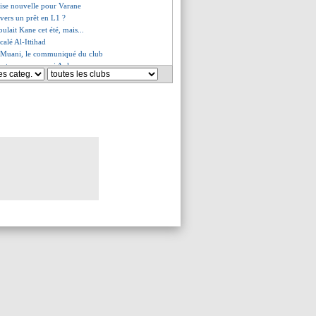
ise nouvelle pour Varane
vers un prêt en L1 ?
oulait Kane cet été, mais...
calé Al-Ittihad
 Muani, le communiqué du club
xtor accuse aussi Aulas
le Barça en action
 l'offensive pour Ounahi !
 vendu à Francfort (off.)
 surprise de Fati ?
e confirmée pour Kolo Muani !
 arriver via Molenbeek
e discours musclé d'Enrique
 Muani prêt à faire grève ?
nd à Textor...
 part à l'Ajax (officiel)
e rapproche d'Al-Arabi
Textor charge Aulas !
es du mar. 29 août 2023
es du lun. 28 août 2023