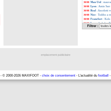
Man Utd
: mauva
30/08
Lyon
: Amin Sarr 
30/08
Real
: Ancelotti v
30/08
Nice
: Todibo a re
30/08
Francfort
: Kolo
30/08
Lyon
: Lukeba, Te
30/08
Filtrer :
Atletico
: Félix, 
30/08
OM
: Brentford à
30/08
Toulouse
: Chaïbi
30/08
Barça
: un départ
30/08
Francfort
: grèv
30/08
Lyon
: Nuamah va
30/08
PSG
: Verratti, l
30/08
emplacement publicitaire
Francfort
: Kolo
30/08
Lyon
: Aulas répo
30/08
Metz
: Mikautadze
30/08
PSG
: Verratti s
30/08
Lyon
: la DNCG, 
30/08
- © 2000-2026 MAXIFOOT -
choix de consentement
- L'actualité du
football
-
Liste des brèv
...
Liste des brèv
...