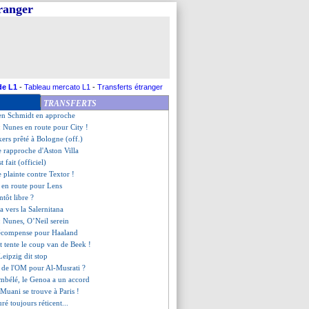
tranger
folie de Chelsea pour Toney ?
e PSG a offert plus de 40 M€ !
ouzi se trouve à Rome
ousse pour Garcia
saisir les comptes !
ea recalé pour Palmer, mais...
ste pour Krunic
de L1
-
Tableau mercato L1
-
Transferts étranger
 va être prêté à Wolfsbourg
TRANSFERTS
r proposé au Bayern
ien Schmidt en approche
: Nunes en route pour City !
ers prêté à Bologne (off.)
e rapproche d'Aston Villa
t fait (officiel)
e plainte contre Textor !
r en route pour Lens
ntôt libre ?
 vers la Salernitana
: Nunes, O’Neil serein
récompense pour Haaland
t tente le coup van de Beek !
Leipzig dit stop
e de l'OM pour Al-Musrati ?
mbélé, le Genoa a un accord
 Muani se trouve à Paris !
ré toujours réticent...