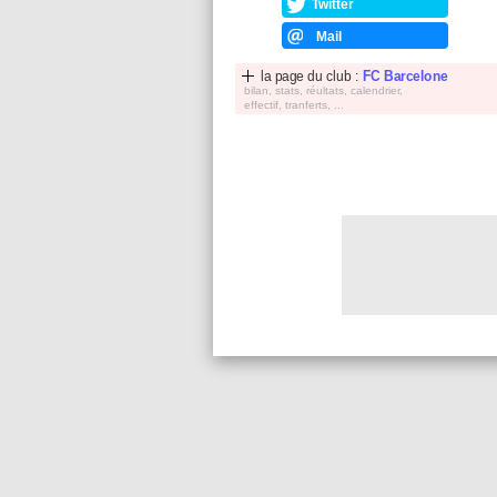
Twitter
Mail
la page du club :
FC Barcelone
bilan, stats, réultats, calendrier,
effectif, tranferts, ...