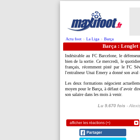
Actu foot
La Liga
Barça
>
>
Barça : Lenglet 
Indésirable au FC Barcelone, le défenseu
bien de la sortie. Ce mercredi, le quotidi
français, récemment pisté par le FC Sév
l'entraîneur Unai Emery a donné son aval d
Les deux formations négocient actuellem
moyen pour le Barça, à défaut d’avoir dir
son salaire dans les mois à venir.
Lu 9.670 fois
- Alexi
afficher les réactions (+)
Partager