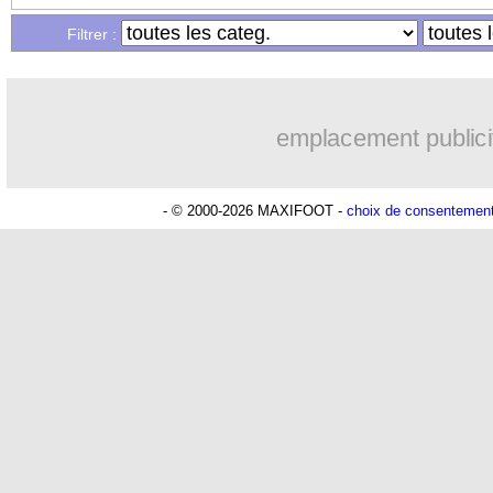
...
Liste des brèves du lun. 28 août 2023
Filtrer :
emplacement publici
- © 2000-2026 MAXIFOOT -
choix de consentemen