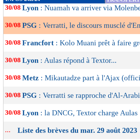
de
30/08
Lyon
: Nuamah va arriver via Molenb
lecture
30/08
PSG
: Verratti, le discours musclé d'E
OK
30/08
Francfort
: Kolo Muani prêt à faire g
30/08
Lyon
: Aulas répond à Textor...
30/08
Metz
: Mikautadze part à l'Ajax (offici
30/08
PSG
: Verratti se rapproche d'Al-Arabi
30/08
Lyon
: la DNCG, Textor charge Aulas 
...
Liste des brèves du mar. 29 août 2023