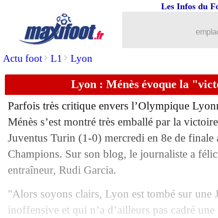
Les Infos du F
27/02
Barça
: De Jong évoque son adaptatio
emplac
27/02
C3
: Salzbourg-Francfort reprogramm
>
>
Actu foot
L1
Lyon
27/02
Chelsea
: un grand ménage l'été proch
Lyon : Ménès évoque la "vict
27/02
Barça
: Braithwaite, le conseil de Fau
Parfois très critique envers l’Olympique Lyonn
27/02
Lyon
: Chelsea va bouger pour Aouar 
Ménès s’est montré très emballé par la victoir
Juventus Turin (1-0) mercredi en 8e de finale 
27/02
Leganés
: Braithwaite ne peut être re
Champions. Sur son blog, le journaliste a félic
entraîneur, Rudi Garcia.
27/02
C3
: Salzbourg-Francfort reporté
"Alors soyons clairs, Lyon est tombé sur une 
27/02
Liverpool
: un bénéfice de 49 M€ en 
inoffensive et qui n’a d’ailleurs pas cadré une