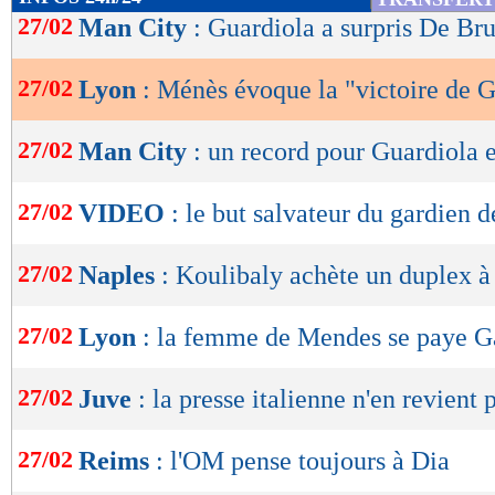
de
27/02
Man City
: Guardiola a surpris De Br
lecture
27/02
Lyon
: Ménès évoque la "victoire de G
OK
27/02
Man City
: un record pour Guardiola
27/02
VIDEO
: le but salvateur du gardien d
27/02
Naples
: Koulibaly achète un duplex à
27/02
Lyon
: la femme de Mendes se paye Ga
27/02
Juve
: la presse italienne n'en revient p
27/02
Reims
: l'OM pense toujours à Dia