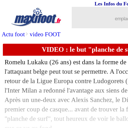
Les Infos du F
emplac
>
Actu foot
video FOOT
VIDEO : le but "planche de 
Romelu Lukaku
(26 ans) est dans la forme de
l'attaquant belge peut tout se permettre. A l'oc
retour de la Ligue Europa contre Ludogorets (
l'Inter Milan a redonné l'avantage aux siens 
Après un une-deux avec Alexis Sanchez, le Di
premier coup de casque... avant de trouver la 
"planche de surf", tout heureux de voir le ballo