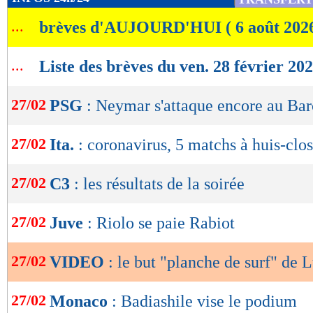
de
...
brèves d'AUJOURD'HUI ( 6 août 202
lecture
OK
...
Liste des brèves du ven. 28 février 20
27/02
PSG
: Neymar s'attaque encore au Bar
27/02
Ita.
: coronavirus, 5 matchs à huis-clos
27/02
C3
: les résultats de la soirée
27/02
Juve
: Riolo se paie Rabiot
27/02
VIDEO
: le but "planche de surf" de 
27/02
Monaco
: Badiashile vise le podium