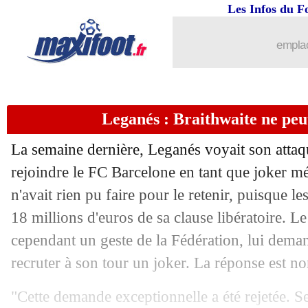
Les Infos du F
27/02
PSG
: Mbappé au Real, Leboeuf s'inte
emplac
27/02
Lyon
: le message de Cornet à ses part
27/02
OM
: quatre absents à Nîmes
Leganés : Braithwaite ne peu
27/02
Real
: Vinicius ne digère pas l'arbitrag
La semaine dernière, Leganés voyait son attaq
27/02
Lyon
: Marcelo très confiant pour Gu
rejoindre le FC Barcelone en tant que joker m
n'avait rien pu faire pour le retenir, puisque l
27/02
Tottenham
: Mourinho veut Forsberg
18 millions d'euros de sa clause libératoire. L
cependant un geste de la Fédération, lui deman
27/02
PSG
: T. Silva, une prolongation diffic
recruter à son tour un joker. La réponse est no
27/02
Real
: Ramos pense déjà au Clasico
"Cette demande exceptionnelle a été rejetée. Sel