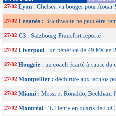
de
27/02
Lyon
: Chelsea va bouger pour Aouar 
lecture
27/02
Leganés
: Braithwaite ne peut être re
OK
27/02
C3
: Salzbourg-Francfort reporté
27/02
Liverpool
: un bénéfice de 49 M€ en 
27/02
Hongrie
: un coach écarté à cause du 
27/02
Montpellier
: déchirure aux ischios p
27/02
Miami
: Messi et Ronaldo, Beckham fa
27/02
Montréal
: T. Henry en quarts de Ld