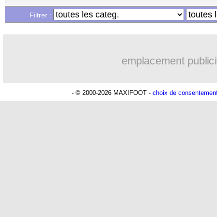
...
Liste des brèves du mar. 25 février 20
Filtrer :
emplacement publici
- © 2000-2026 MAXIFOOT -
choix de consentemen