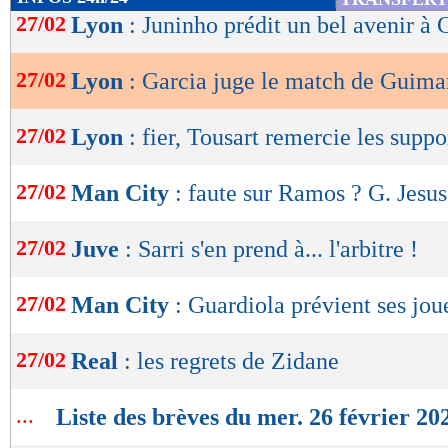
de
27/02
Lyon
: Juninho prédit un bel avenir à
lecture
27/02
Lyon
: Garcia juge le match de Guima
OK
27/02
Lyon
: fier, Tousart remercie les suppo
27/02
Man City
: faute sur Ramos ? G. Jesu
27/02
Juve
: Sarri s'en prend à... l'arbitre !
27/02
Man City
: Guardiola prévient ses jou
27/02
Real
: les regrets de Zidane
...
Liste des brèves du mer. 26 février 20