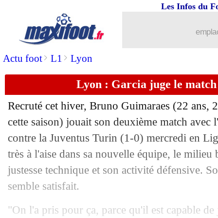
Les Infos du F
27/02
PSG
: Leverkusen, Tuchel a conseillé
emplac
27/02
Braga
: l'ancien Marseillais Rolando a
>
>
Actu foot
L1
Lyon
27/02
Man City
: Laporte blessé, Guardiola 
Lyon : Garcia juge le matc
27/02
LdC
: la victoire de Lyon a enflammé 
Recruté cet hiver, Bruno
Guimaraes
(22 ans, 2
27/02
Man City
: Guardiola a surpris De Br
cette saison) jouait son deuxième match avec
contre la Juventus Turin (1-0) mercredi en L
27/02
Lyon
: Ménès évoque la "victoire de G
très à l'aise dans sa nouvelle équipe, le milieu 
justesse technique et son activité défensive. 
27/02
Man City
: un record pour Guardiola
semble satisfait.
27/02
VIDEO
: le but salvateur du gardien d
"On l'a pris pour ça, parce qu'il est capable de