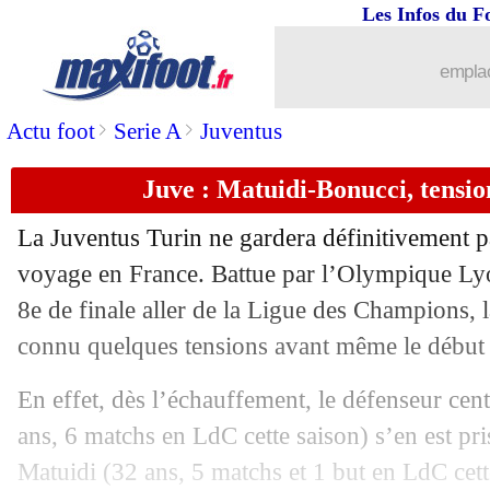
Les Infos du F
27/02
Liverpool
: un bénéfice de 49 M€ en 
emplac
27/02
Hongrie
: un coach écarté à cause du 
>
>
Actu foot
Serie A
Juventus
27/02
Montpellier
: déchirure aux ischios p
Juve : Matuidi-Bonucci, tensio
27/02
Miami
: Messi et Ronaldo, Beckham fa
La Juventus Turin ne gardera définitivement 
27/02
Montréal
: T. Henry en quarts de Ld
voyage en France. Battue par l’Olympique Lyo
8e de finale aller de la Ligue des Champions, 
27/02
PSG
: Leverkusen, Tuchel a conseillé
connu quelques tensions avant même le début
27/02
Braga
: l'ancien Marseillais Rolando a
En effet, dès l’échauffement, le défenseur cen
ans, 6 matchs en LdC cette saison) s’en est pr
27/02
Man City
: Laporte blessé, Guardiola 
Matuidi
(32 ans, 5 matchs et 1 but en LdC cett