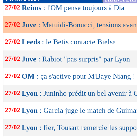
de
27/02
Reims
: l'OM pense toujours à Dia
lecture
27/02
Juve
: Matuidi-Bonucci, tensions avan
OK
27/02
Leeds
: le Betis contacte Bielsa
27/02
Juve
: Rabiot "pas surpris" par Lyon
27/02
OM
: ça s'active pour M'Baye Niang !
27/02
Lyon
: Juninho prédit un bel avenir à
27/02
Lyon
: Garcia juge le match de Guima
27/02
Lyon
: fier, Tousart remercie les suppo