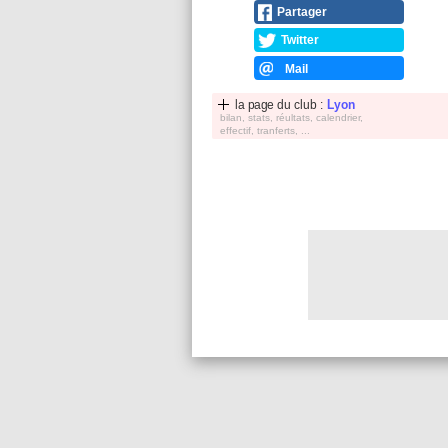
Partager
Twitter
Mail
la page du club :
Lyon
bilan, stats, réultats, calendrier,
effectif, tranferts, ...