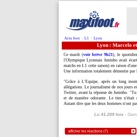
Actu foot
L1
Lyon
>
>
Lyon : Marcelo e
Ce mardi (
voir brève 9h21
), le quotidi
l'Olympique Lyonnais Juninho avait écart
matchs en L1 cette saison) en raison d'une 
Une information totalement démentie par 
"Grâce à L'Equipe, après un long momen
allégations. Le journalisme de nos jours es
Twitter, avant la réponse de Juninho. "Tu v
et de manière odorante. Le tien n'était q
Autant dire que les deux hommes n'ont pas
Lu 41.209 fois
- Dami
afficher les réactions (7)