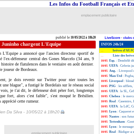
Les Infos du Football Français et E
emplacement publicitaire
publié le
10/05/2022 à 18h20
LiveScore
-
clubs 
t Juninho chargent L'Equipe
INFOS 24h/24
brèves d'AUJ
...
en L'Equipe a annoncé que l'ancien directeur sportif de
Liste des brèv
...
é l'ex-défenseur central des Gones Marcelo (34 ans, 9
Esp.
: Dembélé déc
10/05
histoire de flatulences dans le vestiaire en août dernier.
UEFA
: Ceferin j
10/05
le joueur de Bordeaux.
Ang.
: Liverpool 
10/05
Man Utd
: Pogba
10/05
t, je dois revenir sur Twitter pour nier toutes les
Liverpool
: bless
10/05
t une blague", a fustigé le Bordelais sur le réseau social
PSG
: les sifflet
10/05
ois, je t'ai dit, le défenseur doit péter fort, longtemps
UEFA
: la SL, Ce
10/05
ue fort, alors c'est faible", s'est moqué le Brésilien.
Chelsea
: le merc
10/05
 apprécié cette rumeur.
Real
: Casemiro, 
10/05
UEFA
: la LdC, C
10/05
en Da Silva - 10/05/22 à 18h20
Lyon
: Caqueret e
10/05
Nantes
: son futu
10/05
Tottenham
: Con
10/05
Lyon
: le message
10/05
Real
: Rüdiger a 
10/05
emplacement publicitaire