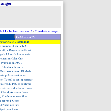
tranger
de L1
-
Tableau mercato L1
-
Transferts étranger
TRANSFERTS
OURD'HUI ( 7 août 2026)
es du mer. 11 mai 2022
isif, le Barça creuse l'écart
uge la L1 sur la bonne voie
revient sur Man City
, avantage au PSG ?
é, Fabinho a dû sortir
s, Messi serein selon Di Maria
ferin prêt à sanctionner
ato, Tuchel se sent spectateur
l'intérêt du PSG se confirme
eferin défend le futur format
t Cherki, Aulas confirme
r, Kombouaré reste flou
te reprend Klopp
 d'Aulas aux fans
signé pour 4 ans