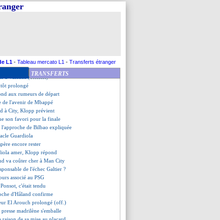
rinho blessé par son départ
tranger
 la bonne formule recherchée
cord pour Håland (officiel)
 milite pour Nkunku
am en pole pour Nketiah
aison pour Chirivella
once sa retraite (officiel)
d, Guardiola ne dément pas
de L1
-
Tableau mercato L1
-
Transferts étranger
 compare le club au PSG
TRANSFERTS
te à Valence (officiel)
tôt prolongé
pond aux rumeurs de départ
e de l'avenir de Mbappé
d à City, Klopp prévient
e son favori pour la finale
, l'approche de Bilbao expliquée
tacle Guardiola
spère encore rester
diola amer, Klopp répond
nd va coûter cher à Man City
sponsable de l'échec Galtier ?
jours associé au PSG
 Ponsot, c'était tendu
roche d'Håland confirme
eur El Arouch prolongé (off.)
 presse madrilène s'emballe
a raison de sa mise au placard