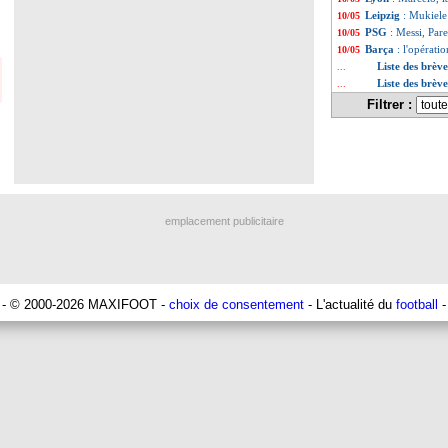
Leipzig
: Mukiele
10/05
PSG
: Messi, Pare
10/05
Barça
: l'opérati
10/05
Liste des brèv
...
Liste des brèv
...
Filtrer :
emplacement publicitaire
- © 2000-2026 MAXIFOOT -
choix de consentement
- L'actualité du
football
-