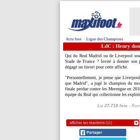
Actu foot
Ligue des Champions
>
LdC : Henry donn
Qui du Real Madrid ou de Liverpool sou
Stade de France ? Invité à donner son p
dégagé un favori pour cette affiche.
"Personnellement, je pense que Liverpool
que Madrid", a jugé le champion du mon
finale perdue contre les Merengue en 2018 
équipe du Real qui collectionne les exploit
Lu 27.718 fois
- Rom
afficher les réactions (11)
Partager