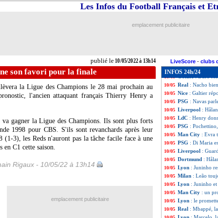
Tottenham
: Mou
10/05
Les Infos du Football Français et E
Barça
: Dembélé,
10/05
Man City
: un ac
10/05
emplacement publicitaire
Chelsea
: Tuchel
10/05
Arsenal
: West H
10/05
Nantes
: fin de s
10/05
Lens
: Cahuzac ann
10/05
publié le
10/05/2022 à 13h14
Man City
: Hålan
10/05
LiveScore
-
clubs 
Man City
: Evra
10/05
e son favori pour la finale
INFOS 24h/24
Getafe
: Duro res
10/05
Real
: Nacho bien
10/05
lèvera la Ligue des Champions le 28 mai prochain au
Nice
: Galtier ré
10/05
ronostic, l'ancien attaquant français Thierry Henry a
PSG
: Navas parl
10/05
Liverpool
: Hålan
10/05
LdC
: Henry donn
10/05
 va gagner la Ligue des Champions. Ils sont plus forts
PSG
: Pochettino
10/05
de 1998 pour CBS. S'ils sont revanchards après leur
Man City
: Evra 
10/05
(1-3), les Reds n'auront pas la tâche facile face à une
PSG
: Di Maria e
10/05
s en C1 cette saison.
Liverpool
: Guar
10/05
Dortmund
: Håla
10/05
ain Rigaux - 10/05/22 à 13h14
Lyon
: Juninho re
10/05
Milan
: Leão tou
10/05
Lyon
: Juninho et
10/05
Man City
: un p
10/05
emplacement publicitaire
Lyon
: le promett
10/05
Real
: Mbappé, la
10/05
Lyon
: Marcelo, l
10/05