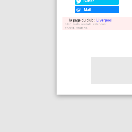
Twitter
Mail
la page du club :
Liverpool
bilan, stats, réultats, calendrier,
effectif, tranferts, ...