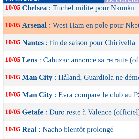
de
10/05
Chelsea
: Tuchel milite pour Nkunku
lecture
10/05
Arsenal
: West Ham en pole pour Nke
OK
10/05
Nantes
: fin de saison pour Chirivella
10/05
Lens
: Cahuzac annonce sa retraite (of
10/05
Man City
: Håland, Guardiola ne dém
10/05
Man City
: Evra compare le club au 
10/05
Getafe
: Duro reste à Valence (officiel
10/05
Real
: Nacho bientôt prolongé