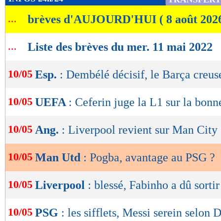
de
...
brèves d'AUJOURD'HUI ( 8 août 202
lecture
OK
...
Liste des brèves du mer. 11 mai 2022
10/05
Esp.
: Dembélé décisif, le Barça creuse
10/05
UEFA
: Ceferin juge la L1 sur la bonn
10/05
Ang.
: Liverpool revient sur Man City
10/05
Man Utd
: Pogba, avantage au PSG ?
10/05
Liverpool
: blessé, Fabinho a dû sortir
10/05
PSG
: les sifflets, Messi serein selon 