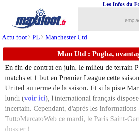
Les Infos du F
emplac
>
>
Actu foot
PL
Manchester Utd
Man Utd : Pogba, avanta
En fin de contrat en juin, le milieu de terrain
matchs et 1 but en Premier League cette saiso
United au terme de la saison. Et si la piste Man
lundi (
voir ici
), l'international français dispos
incertain. Cependant, d'après les informations 
TuttoMercatoWeb ce mardi, le Paris Saint-Germ
dossier !