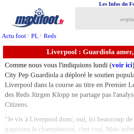
Les Infos du F
10/05
Barça
: Dembélé, la bonne formule re
emplac
10/05
Man City
: un accord pour Håland (off
>
>
Actu foot
PL
Reds
10/05
Chelsea
: Tuchel milite pour Nkunku
Liverpool : Guardiola amer
10/05
Arsenal
: West Ham en pole pour Nke
Comme nous vous l'indiquions lundi (
voir ici
10/05
Nantes
: fin de saison pour Chirivella
City Pep Guardiola a déploré le soutien popul
Liverpool dans la course au titre en Premier L
10/05
Lens
: Cahuzac annonce sa retraite (of
des Reds Jürgen Klopp ne partage pas l'analys
Citizens.
10/05
Man City
: Håland, Guardiola ne dém
"Je vis à Liverpool donc, oui, ici beaucoup d
10/05
Man City
: Evra compare le club au 
gagnions le championnat, c'est vrai. Mais mêm