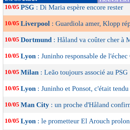
de
10/05
PSG
: Di Maria espère encore rester
lecture
10/05
Liverpool
: Guardiola amer, Klopp ré
OK
10/05
Dortmund
: Håland va coûter cher à 
10/05
Lyon
: Juninho responsable de l'échec 
10/05
Milan
: Leão toujours associé au PSG
10/05
Lyon
: Juninho et Ponsot, c'était tendu
10/05
Man City
: un proche d'Håland confi
10/05
Lyon
: le prometteur El Arouch prolon