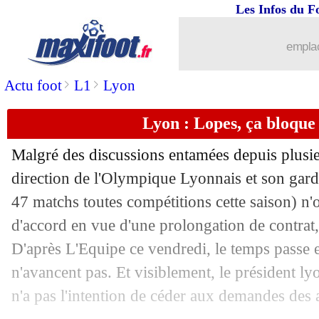
Les Infos du F
07/06
Monaco
: N'Doram file vers un prêt
emplac
07/06
Nantes
: Djidji définitivement au Torin
>
>
Actu foot
L1
Lyon
07/06
PSG
: toujours dans le coup pour Ses
Lyon : Lopes, ça bloque 
07/06
Montpellier
: ça se bouscule pour Agu
Malgré des discussions entamées depuis plusie
07/06
OM
: Balotelli, une nouvelle piste en I
direction de l'Olympique Lyonnais et son gar
47 matchs toutes compétitions cette saison) n'
07/06
Man Utd
: Daniel James, c'est fait (off
d'accord en vue d'une prolongation de contrat,
D'après L'Equipe ce vendredi, le temps passe e
07/06
Rennes
: un amical contre Chelsea
n'avancent pas. Et visiblement, le président l
n'a pas l'intention de céder aux demandes des 
07/06
Monaco
: un intérêt pour le jeune Cha