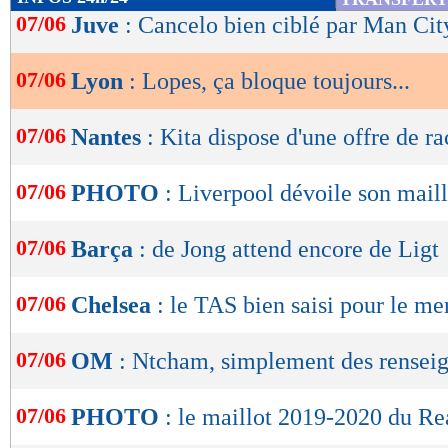
de
07/06
Juve
: Cancelo bien ciblé par Man Cit
lecture
07/06
Lyon
: Lopes, ça bloque toujours...
OK
07/06
Nantes
: Kita dispose d'une offre de ra
07/06
PHOTO
: Liverpool dévoile son maill
07/06
Barça
: de Jong attend encore de Ligt
07/06
Chelsea
: le TAS bien saisi pour le me
07/06
OM
: Ntcham, simplement des rensei
07/06
PHOTO
: le maillot 2019-2020 du R