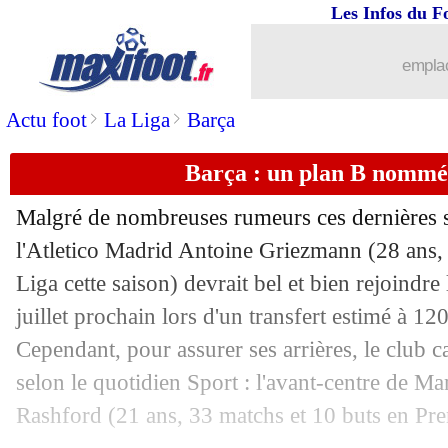
Les Infos du F
07/06
Barça
: Coutinho, sa décision est prise
emplac
07/06
EdF
: Deschamps rassurant pour Mba
>
>
Actu foot
La Liga
Barça
07/06
Sondage MF
: Griezmann n'ira pas au
Barça : un plan B nommé
07/06
Arsenal
: des discussions avec Carrasc
Malgré de nombreuses rumeurs ces dernières s
07/06
Naples
: c'est fait pour Di Lorenzo (off
l'Atletico Madrid
Antoine Griezmann
(28 ans,
Liga cette saison) devrait bel et bien rejoindre
07/06
Angers
: Butelle a prolongé (officiel)
juillet prochain lors d'un transfert estimé à 12
Cependant, pour assurer ses arrières, le club c
07/06
PSG
: Rothen déçu par le bilan d'Henr
selon le quotidien Sport : l'avant-centre de M
Rashford
(21 ans, 33 matchs et 10 buts en Pre
07/06
Monaco
: N'Doram file vers un prêt