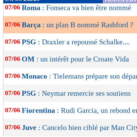
de
07/06
Roma
: Fonseca va bien être nommé
lecture
07/06
Barça
: un plan B nommé Rashford ?
OK
07/06
PSG
: Draxler a repoussé Schalke....
07/06
OM
: un intérêt pour le Croate Vida
07/06
Monaco
: Tielemans prépare son dépa
07/06
PSG
: Neymar remercie ses soutiens
07/06
Fiorentina
: Rudi Garcia, un rebond en
07/06
Juve
: Cancelo bien ciblé par Man Cit