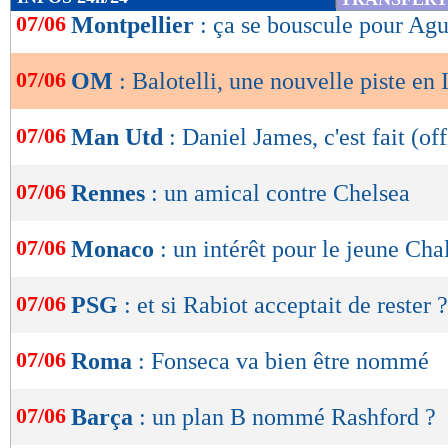
de
07/06
Montpellier
: ça se bouscule pour Agu
lecture
07/06
OM
: Balotelli, une nouvelle piste en I
OK
07/06
Man Utd
: Daniel James, c'est fait (off
07/06
Rennes
: un amical contre Chelsea
07/06
Monaco
: un intérêt pour le jeune Cha
07/06
PSG
: et si Rabiot acceptait de rester ?
07/06
Roma
: Fonseca va bien être nommé
07/06
Barça
: un plan B nommé Rashford ?