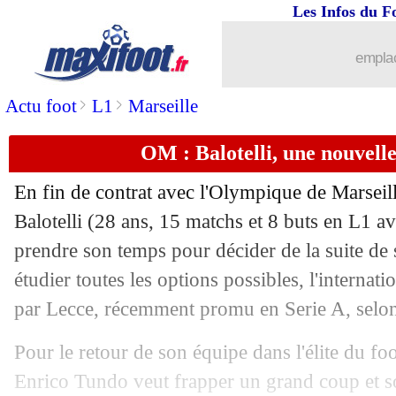
Les Infos du F
07/06
PSG
: Neymar, le staff médical part au
emplac
07/06
OM
: Pelé voudrait rester
>
>
Actu foot
L1
Marseille
07/06
L1
: le match du samedi après-midi à
OM : Balotelli, une nouvelle 
07/06
CdM (f)
: France-Corée du Sud, les c
En fin de contrat avec l'Olympique de Marseill
07/06
Caen
: Rui Almeida en approche
Balotelli
(28 ans, 15 matchs et 8 buts en L1 ave
prendre son temps pour décider de la suite de 
07/06
PSG
: Leonardo, ça n'emballe pas Gin
étudier toutes les options possibles, l'internatio
par Lecce, récemment promu en Serie A, selon 
07/06
Barça
: Coutinho, sa décision est prise
Pour le retour de son équipe dans l'élite du foot
07/06
EdF
: Deschamps rassurant pour Mba
Enrico Tundo veut frapper un grand coup et sou