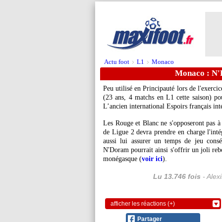
Actu foot
L1
Monaco
>
>
Monaco : N'D
Peu utilisé en Principauté lors de l'exerc
(23 ans, 4 matchs en L1 cette saison) pou
L’ancien international Espoirs français in
Les Rouge et Blanc ne s'opposeront pas à 
de Ligue 2 devra prendre en charge l'intég
aussi lui assurer un temps de jeu cons
N'Doram pourrait ainsi s'offrir un joli rebo
monégasque (
voir ici
).
Lu 13.746 fois
- Alex
afficher les réactions (+)
Partager