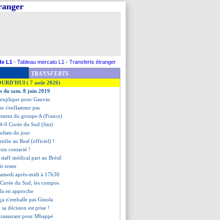
tranger
de L1
-
Tableau mercato L1
-
Transferts étranger
TRANSFERTS
OURD'HUI ( 7 août 2026)
es du sam. 8 juin 2019
s'explique pour Gauvin
ne s'enflamme pas
ssement du groupe A (France)
 4-0 Corée du Sud (fini)
sultats du jour
enfin au Real (officiel) !
Luis contacté !
 staff médical part au Brésil
t rester
 samedi après-midi à 17h30
-Corée du Sud, les compos
da en approche
ça n'emballe pas Ginola
 sa décision est prise !
 rassurant pour Mbappé