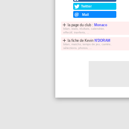
Twitter
Mail
la page du club :
Monaco
bilan, stats, réultats, calendrier,
effectif, tranferts, ...
la fiche de
Kevin
N'DORAM
bilan, matchs, temps de jeu, carriée,
sélections, photos, ...