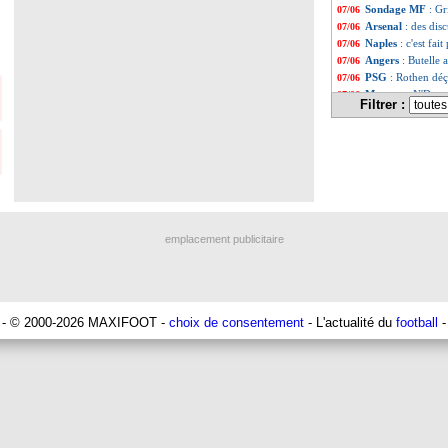
Sondage MF
: Gr
07/06
Arsenal
: des dis
07/06
Naples
: c'est fai
07/06
Angers
: Butelle 
07/06
PSG
: Rothen déç
07/06
Monaco
: N'Dora
07/06
Filtrer :
Nantes
: Djidji d
07/06
PSG
: toujours d
07/06
Montpellier
: ça 
07/06
OM
: Balotelli, u
07/06
Man Utd
: Daniel
07/06
Rennes
: un amic
07/06
Monaco
: un inté
07/06
PSG
: et si Rabio
07/06
emplacement publicitaire
Roma
: Fonseca 
07/06
Barça
: un plan 
07/06
PSG
: Draxler a 
07/06
OM
: un intérêt 
07/06
Monaco
: Tielem
07/06
- © 2000-2026 MAXIFOOT -
choix de consentement
- L'actualité du
football
-
PSG
: Neymar rem
07/06
Fiorentina
: Rudi
07/06
Juve
: Cancelo bi
07/06
Lyon
: Lopes, ça 
07/06
Nantes
: Kita dis
07/06
PHOTO
: Liverp
07/06
Barça
: de Jong a
07/06