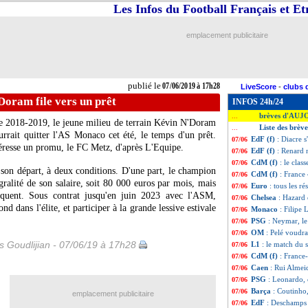
Les Infos du Football Français et E
emplacement publicitaire
publié le
07/06/2019 à 17h28
LiveScore
-
clubs 
oram file vers un prêt
INFOS 24h/24
brèves d'AUJ
...
ice 2018-2019, le jeune milieu de terrain Kévin
N'Doram
Liste des brèv
...
rrait quitter l'AS Monaco cet été, le temps d'un prêt.
EdF (f)
: Diacre 
07/06
téresse un promu, le FC Metz, d'après L'Equipe.
EdF (f)
: Renard 
07/06
CdM (f)
: le cla
07/06
son départ, à deux conditions. D'une part, le champion
CdM (f)
: France
07/06
ralité de son salaire, soit 80 000 euros par mois, mais
Euro
: tous les ré
07/06
équent. Sous contrat jusqu'en juin 2023 avec l'ASM,
Chelsea
: Hazard 
07/06
nd dans l'élite, et participer à la grande lessive estivale
Monaco
: Filipe 
07/06
PSG
: Neymar, le
07/06
OM
: Pelé voudrai
07/06
is Goudlijian - 07/06/19 à 17h28
L1
: le match du
07/06
CdM (f)
: France
07/06
Caen
: Rui Almei
07/06
PSG
: Leonardo, 
07/06
Barça
: Coutinho,
07/06
emplacement publicitaire
EdF
: Deschamps
07/06