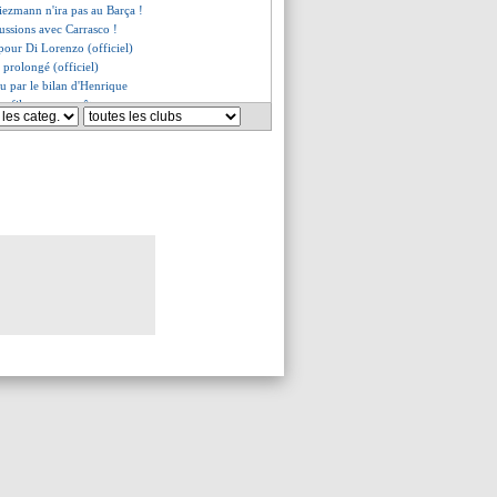
iezmann n'ira pas au Barça !
cussions avec Carrasco !
t pour Di Lorenzo (officiel)
a prolongé (officiel)
u par le bilan d'Henrique
m file vers un prêt
éfinitivement au Torino (off.)
ans le coup pour Sessegnon
se bouscule pour Aguilar
ne nouvelle piste en Italie
 James, c'est fait (officiel)
al contre Chelsea
rêt pour le jeune Chalov
t acceptait de rester ?
va bien être nommé
B nommé Rashford ?
repoussé Schalke....
pour le Croate Vida
ans prépare son départ
ercie ses soutiens
 Garcia, un rebond en Italie ?
en ciblé par Man City
bloque toujours...
pose d'une offre de rachat
ool dévoile son maillot extérieur
ttend encore de Ligt