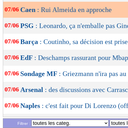
07/06
Caen
: Rui Almeida en approche
OK
07/06
PSG
: Leonardo, ça n'emballe pas Gin
07/06
Barça
: Coutinho, sa décision est prise
07/06
EdF
: Deschamps rassurant pour Mba
07/06
Sondage MF
: Griezmann n'ira pas au
07/06
Arsenal
: des discussions avec Carrasc
07/06
Naples
: c'est fait pour Di Lorenzo (off
07/06
Angers
: Butelle a prolongé (officiel)
Filtrer :