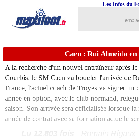
Les Infos du F
emplac
Caen : Rui Almeida en
...
brèves d'AUJOURD'HUI ( 9 août 202
A la recherche d'un nouvel entraîneur après l
Courbis, le SM Caen va boucler l'arrivée de R
...
Liste des brèves du sam. 8 juin 2019
France, l'actuel coach de Troyes va signer un 
07/06
EdF (f)
: Diacre s'explique pour Gauv
année en option, avec le club normand, relégu
saison. Son arrivée sera officialisée lorsque la 
07/06
EdF (f)
: Renard ne s'enflamme pas
année de contrat avec sa formation actuelle ser
07/06
CdM (f)
: le classement du groupe A (
Lu 12.803 fois
- Romain Rigaux -