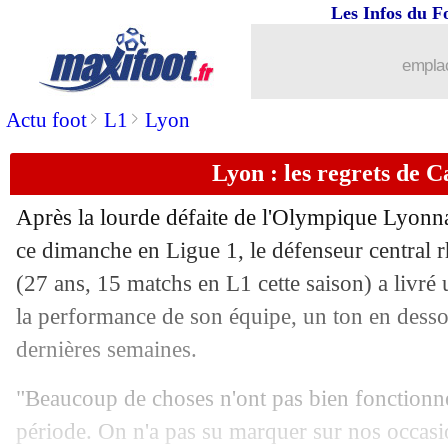
Les Infos du F
emplac
>
>
Actu foot
L1
Lyon
Lyon : les regrets de C
Après la lourde défaite de l'Olympique Lyonna
ce dimanche en Ligue 1, le défenseur central
(27 ans, 15 matchs en L1 cette saison) a livré 
la performance de son équipe, un ton en desso
dernières semaines.
"Beaucoup de choses n'ont pas bien fonction
période. On n'a pas su marquer sur nos occasio