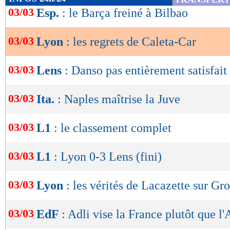
de
03/03
Esp.
: le Barça freiné à Bilbao
lecture
03/03
Lyon
: les regrets de Caleta-Car
OK
03/03
Lens
: Danso pas entièrement satisfait
03/03
Ita.
: Naples maîtrise la Juve
03/03
L1
: le classement complet
03/03
L1
: Lyon 0-3 Lens (fini)
03/03
Lyon
: les vérités de Lacazette sur Gr
03/03
EdF
: Adli vise la France plutôt que l'