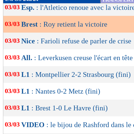
de
03/03
Esp.
: l'Atletico renoue avec la victoir
lecture
03/03
Brest
: Roy retient la victoire
OK
03/03
Nice
: Farioli refuse de parler de crise
03/03
All.
: Leverkusen creuse l'écart en tête
03/03
L1
: Montpellier 2-2 Strasbourg (fini)
03/03
L1
: Nantes 0-2 Metz (fini)
03/03
L1
: Brest 1-0 Le Havre (fini)
03/03
VIDEO
: le bijou de Rashford dans le 