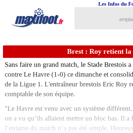
Les Infos du F
03/03
Lyon
: les regrets de Caleta-Car
emplac
03/03
Lens
: Danso pas entièrement satisfait
03/03
Ita.
: Naples maîtrise la Juve
Brest : Roy retient la
03/03
L1
: le classement complet
Sans faire un grand match, le Stade Brestois a
03/03
L1
: Lyon 0-3 Lens (fini)
contre Le Havre (1-0) ce dimanche et consolid
de la Ligue 1. L'entraîneur brestois Eric Roy r
03/03
Lyon
: les vérités de Lacazette sur Gr
comptable de son équipe.
03/03
EdF
: Adli vise la France plutôt que l'
"Le Havre est venu avec un système différent.
on a vu qu’ils allaient mettre un bloc bas. Il a
03/03
PSG
: Mbappé, la banderole froide des
l’entame du match n’a pas été simple. Heureu