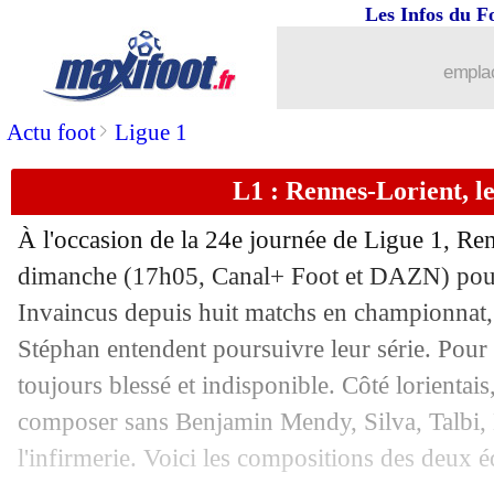
Les Infos du F
03/03
L1
: Lyon-Lens, les compos
emplac
03/03
Ita.
: Bologne enchaîne contre l'Atalan
>
Actu foot
Ligue 1
03/03
Nantes
: le désarroi de Gourvennec...
L1 : Rennes-Lorient, l
03/03
Lorient
: la joie de Kroupi
À l'occasion de la 24e journée de Ligue 1, Ren
03/03
Rennes
: Seidu félicite Lorient
dimanche (17h05, Canal+ Foot et DAZN) pour
Invaincus depuis huit matchs en championnat, 
03/03
L1
: Rennes 1-2 Lorient (fini)
Stéphan entendent poursuivre leur série. Pour 
toujours blessé et indisponible. Côté lorientais
03/03
Ang.
: Man City renverse Man Utd !
composer sans Benjamin Mendy, Silva, Talbi, 
l'infirmerie. Voici les compositions des deux é
03/03
Esp.
: l'Atletico renoue avec la victoir