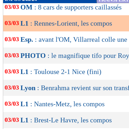
1,17
- 1,92
de
03/03
OM
: 8 cars de supporters caillassés
statistiques toutes compétitions con
lecture
Lu 2.762 fois
- Clément Barbier 
03/03
L1
: Rennes-Lorient, les compos
OK
03/03
Esp.
: avant l'OM, Villarreal colle une
03/03
PHOTO
: le magnifique tifo pour Roy
03/03
L1
: Toulouse 2-1 Nice (fini)
03/03
Lyon
: Benrahma revient sur son transf
03/03
L1
: Nantes-Metz, les compos
03/03
L1
: Brest-Le Havre, les compos