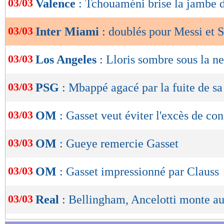
03/03
Valence
: Tchouaméni brise la jambe 
de
lecture
03/03
Inter Miami
: doublés pour Messi et 
OK
03/03
Los Angeles
: Lloris sombre sous la n
03/03
PSG
: Mbappé agacé par la fuite de sa
03/03
OM
: Gasset veut éviter l'excès de co
03/03
OM
: Gueye remercie Gasset
03/03
OM
: Gasset impressionné par Clauss
03/03
Real
: Bellingham, Ancelotti monte a