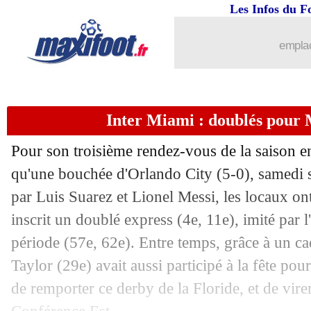
03/03
Esp.
: avant l'OM, Villarreal colle une
Les Infos du F
03/03
PHOTO
: le magnifique tifo pour Roy
emplac
03/03
L1
: Toulouse 2-1 Nice (fini)
Inter Miami : doublés pour 
03/03
Lyon
: Benrahma revient sur son transf
Pour son troisième rendez-vous de la saison en
03/03
L1
: Nantes-Metz, les compos
qu'une bouchée d'Orlando City (5-0), samedi soi
par Luis Suarez et Lionel Messi, les locaux ont
03/03
L1
: Brest-Le Havre, les compos
inscrit un doublé express (4e, 11e), imité par 
03/03
L1
: Montpellier-Strasbourg, les comp
période (57e, 62e). Entre temps, grâce à un ca
Taylor (29e) avait aussi participé à la fête p
03/03
OM
: Henrique chambré par un gardi
de remporter ce derby de la Floride, et de vire