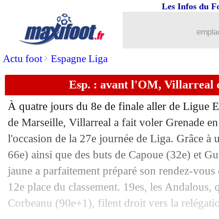
Les Infos du F
03/03
Ita.
: Bologne enchaîne contre l'Atalan
emplac
03/03
Nantes
: le désarroi de Gourvennec...
>
Actu foot
Espagne Liga
03/03
Lorient
: la joie de Kroupi
Esp. : avant l'OM, Villarreal 
03/03
Rennes
: Seidu félicite Lorient
À quatre jours du 8e de finale aller de Ligue
03/03
L1
: Rennes 1-2 Lorient (fini)
de Marseille, Villarreal a fait voler Grenade en
l'occasion de la 27e journée de Liga. Grâce à u
03/03
Ang.
: Man City renverse Man Utd !
66e) ainsi que des buts de Capoue (32e) et Gu
jaune a parfaitement préparé son rendez-vous
03/03
Esp.
: l'Atletico renoue avec la victoir
12e place du classement. 19es, les Andalous, 
Corbeanu (90e+1), filent droit vers la relégati
03/03
Brest
: Roy retient la victoire