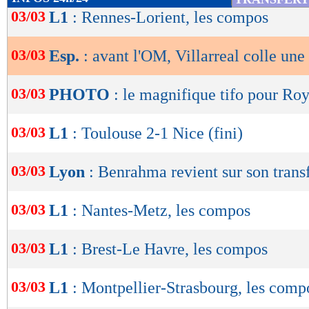
de
03/03
L1
: Rennes-Lorient, les compos
lecture
03/03
Esp.
: avant l'OM, Villarreal colle une
OK
03/03
PHOTO
: le magnifique tifo pour Roy
03/03
L1
: Toulouse 2-1 Nice (fini)
03/03
Lyon
: Benrahma revient sur son transf
03/03
L1
: Nantes-Metz, les compos
03/03
L1
: Brest-Le Havre, les compos
03/03
L1
: Montpellier-Strasbourg, les comp