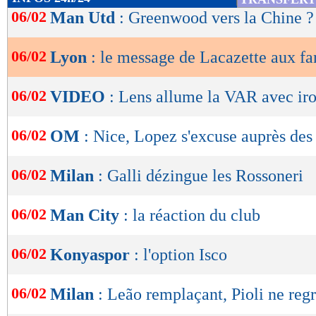
de
06/02
Man Utd
: Greenwood vers la Chine ?
lecture
06/02
Lyon
: le message de Lacazette aux fa
OK
06/02
VIDEO
: Lens allume la VAR avec iro
06/02
OM
: Nice, Lopez s'excuse auprès des
06/02
Milan
: Galli dézingue les Rossoneri
06/02
Man City
: la réaction du club
06/02
Konyaspor
: l'option Isco
06/02
Milan
: Leão remplaçant, Pioli ne regr