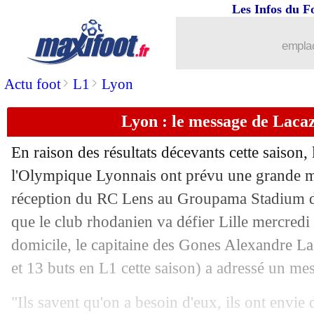
Les Infos du F
06/02
PSG
: Kimpembe s'interroge encore
emplac
06/02
Real
: Benzema et Courtois absents
>
>
Actu foot
L1
Lyon
06/02
PHOTOS
: Rémy sous le maillot bres
Lyon : le message de Lacaz
06/02
Reims
: Caillot pessimiste pour Balog
En raison des résultats décevants cette saison,
06/02
Barça
: Xavi félicite Raphinha
l'Olympique Lyonnais ont prévu une grande ma
réception du RC Lens au Groupama Stadium d
06/02
Man Utd
: De Gea positif pour son av
que le club rhodanien va défier Lille mercred
domicile, le capitaine des Gones Alexandre La
06/02
Real
: l'Atletico a contacté Ceballos
et 13 buts en L1 cette saison) a adressé un me
06/02
Lyon
: Blanc rappelle l'importance de
"Ils savent qu'on a besoin d'eux, ils ont envie