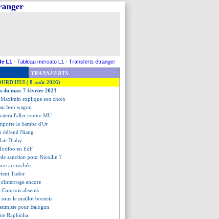
tranger
de L1
-
Tableau mercato L1
-
Transferts étranger
TRANSFERTS
OURD'HUI ( 8 août 2026)
es du mar. 7 février 2023
t-Maximin explique son choix
e au bon wagon
ratera l'aller contre MU
mporte le Samba d'Or
ier défend Niang
ulait Diaby
 Todibo en EdF
rde sanction pour Nicollin ?
core accrochée
vient Tudor
s'interroge encore
 Courtois absents
sous le maillot brestois
essimiste pour Balogun
cite Raphinha