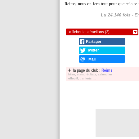
Reims, nous on fera tout pour que cela se
Lu 24.146 fois
- Er
afficher les réactions (2)
Partager
Twitter
Mail
la page du club :
Reims
bilan, stats, réultats, calendrier,
effectif, tranferts, ...