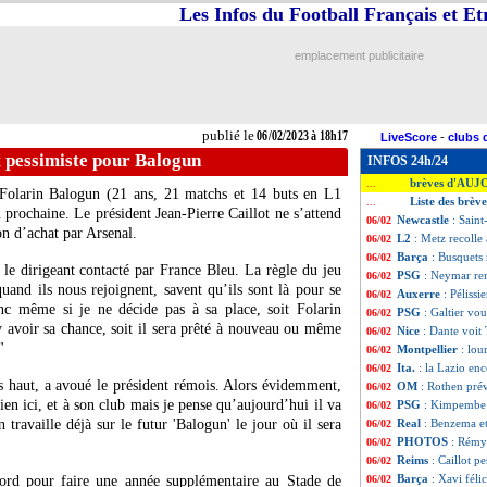
Les Infos du Football Français et E
emplacement publicitaire
publié le
06/02/2023 à 18h17
LiveScore
-
clubs 
t pessimiste pour Balogun
INFOS 24h/24
brèves d'AUJ
...
 Folarin Balogun (21 ans, 21 matchs et 14 buts en L1
Liste des brèv
...
on prochaine. Le président Jean-Pierre Caillot ne s’attend
Newcastle
: Sain
06/02
on d’achat par Arsenal.
L2
: Metz recoll
06/02
Barça
: Busquets 
06/02
 le dirigeant contacté par France Bleu. La règle du jeu
PSG
: Neymar re
06/02
 quand ils nous rejoignent, savent qu’ils sont là pour se
Auxerre
: Péliss
06/02
nc même si je ne décide pas à sa place, soit Folarin
PSG
: Galtier vo
06/02
 avoir sa chance, soit il sera prêté à nouveau ou même
Nice
: Dante voit
06/02
"
Montpellier
: lou
06/02
Ita.
: la Lazio en
06/02
us haut, a avoué le président rémois. Alors évidemment,
OM
: Rothen pré
06/02
bien ici, et à son club mais je pense qu’aujourd’hui il va
PSG
: Kimpembe 
06/02
 travaille déjà sur le futur 'Balogun' le jour où il sera
Real
: Benzema et
06/02
PHOTOS
: Rémy 
06/02
Reims
: Caillot p
06/02
Barça
: Xavi féli
cord pour faire une année supplémentaire au Stade de
06/02