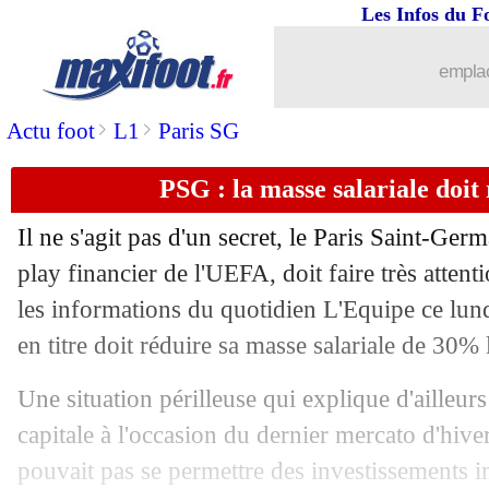
Les Infos du F
06/02
VIDEO
: Lens allume la VAR avec iro
emplac
06/02
OM
: Nice, Lopez s'excuse auprès des
>
>
Actu foot
L1
Paris SG
06/02
Milan
: Galli dézingue les Rossoneri
PSG : la masse salariale doi
06/02
Man City
: la réaction du club
Il ne s'agit pas d'un secret, le Paris Saint-Germ
06/02
Konyaspor
: l'option Isco
play financier de l'UEFA, doit faire très attent
les informations du quotidien L'Equipe ce lun
06/02
Milan
: Leão remplaçant, Pioli ne regr
en titre doit réduire sa masse salariale de 30% 
06/02
Lyon
: Sonny Anderson bientôt conseil
Une situation périlleuse qui explique d'ailleurs 
capitale à l'occasion du dernier mercato d'hiv
06/02
VIDEO
: Conte félicite Kane pour son
pouvait pas se permettre des investissements im