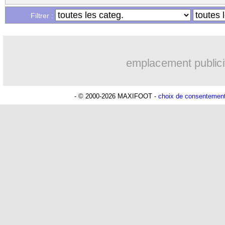
...
Liste des brèves du sam. 4 février 202
Filtrer :
emplacement publici
- © 2000-2026 MAXIFOOT -
choix de consentemen