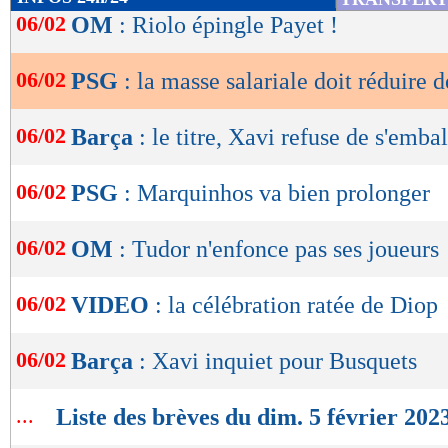
de
06/02
OM
: Riolo épingle Payet !
lecture
06/02
PSG
: la masse salariale doit réduire
OK
06/02
Barça
: le titre, Xavi refuse de s'embal
06/02
PSG
: Marquinhos va bien prolonger
06/02
OM
: Tudor n'enfonce pas ses joueurs
06/02
VIDEO
: la célébration ratée de Diop
06/02
Barça
: Xavi inquiet pour Busquets
...
Liste des brèves du dim. 5 février 202