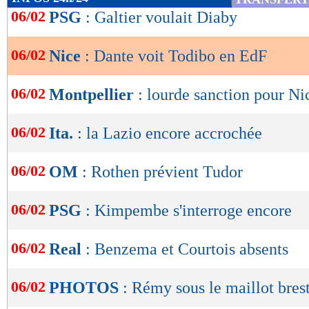
de
06/02
PSG
: Galtier voulait Diaby
lecture
06/02
Nice
: Dante voit Todibo en EdF
OK
06/02
Montpellier
: lourde sanction pour Ni
06/02
Ita.
: la Lazio encore accrochée
06/02
OM
: Rothen prévient Tudor
06/02
PSG
: Kimpembe s'interroge encore
06/02
Real
: Benzema et Courtois absents
06/02
PHOTOS
: Rémy sous le maillot bres