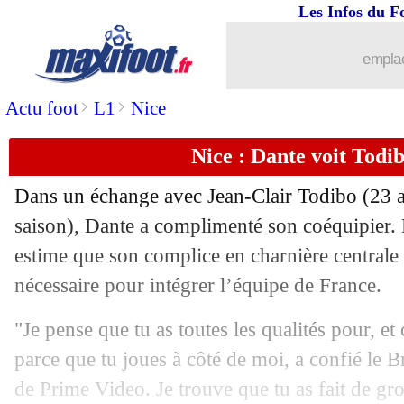
Les Infos du F
emplac
>
>
Actu foot
L1
Nice
Nice : Dante voit Todi
Dans un échange avec Jean-Clair Todibo (23 a
saison), Dante a complimenté son coéquipier.
estime que son complice en charnière centrale a
nécessaire pour intégrer l’équipe de France.
"Je pense que tu as toutes les qualités pour, et
parce que tu joues à côté de moi, a confié le B
de Prime Video. Je trouve que tu as fait de gr