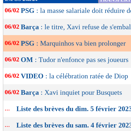
de
06/02
PSG
: la masse salariale doit réduire
lecture
OK
06/02
Barça
: le titre, Xavi refuse de s'embal
06/02
PSG
: Marquinhos va bien prolonger
06/02
OM
: Tudor n'enfonce pas ses joueurs
06/02
VIDEO
: la célébration ratée de Diop
06/02
Barça
: Xavi inquiet pour Busquets
...
Liste des brèves du dim. 5 février 202
...
Liste des brèves du sam. 4 février 202