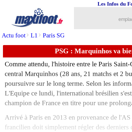
Les Infos du F
06/02
OM
: Nice, Lopez s'excuse auprès des
emplac
06/02
Milan
: Galli dézingue les Rossoneri
>
>
Actu foot
L1
Paris SG
06/02
Man City
: la réaction du club
PSG : Marquinhos va bie
06/02
Konyaspor
: l'option Isco
Comme attendu, l'histoire entre le Paris Saint
central Marquinhos (28 ans, 21 matchs et 2 but
06/02
Milan
: Leão remplaçant, Pioli ne regr
poursuivre sur le long terme. Selon les inform
06/02
L'Equipe ce lundi, l'international brésilien s'es
Lyon
: Sonny Anderson bientôt conseil
champion de France en titre pour une prolonga
06/02
VIDEO
: Conte félicite Kane pour son
Arrivé à Paris en 2013 en provenance de l'AS 
06/02
PSG
: la bourde du CM de Donnarum
francilien doit simplement régler des derniers d