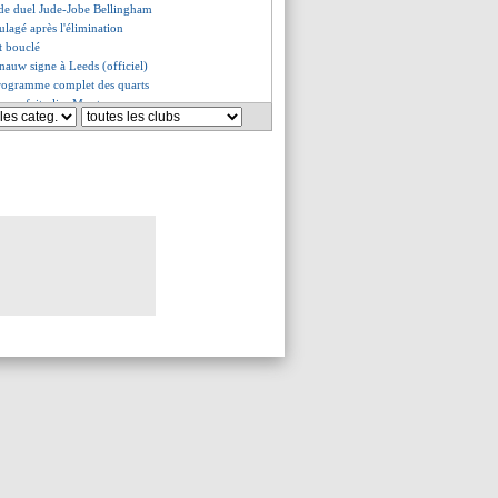
 de duel Jude-Jobe Bellingham
oulagé après l'élimination
st bouclé
nauw signe à Leeds (officiel)
programme complet des quarts
rassy fait plier Monterrey
s du mar. 1 juillet 2025
s du lun. 30 juin 2025