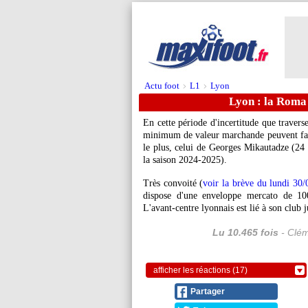
Actu foot
L1
Lyon
>
>
Lyon : la Roma
En cette période d'incertitude que travers
minimum de valeur marchande peuvent faire
le plus, celui de Georges
Mikautadze
(24 
la saison 2024-2025).
Très convoité (
voir la brève du lundi 30/
dispose d'une enveloppe mercato de 100
L'avant-centre lyonnais est lié à son club 
Lu 10.465 fois
- Clém
afficher les réactions (17)
Partager