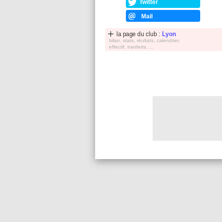
Twitter
Mail
la page du club :
Lyon
bilan, stats, réultats, calendrier,
effectif, tranferts, ...