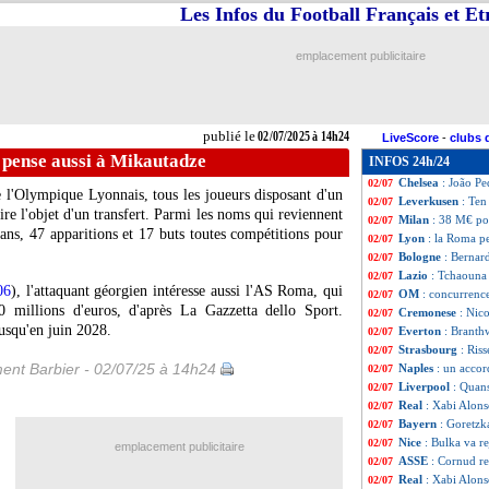
Les Infos du Football Français et E
Real
: Courtois d
02/07
Strasbourg
: OA 
02/07
LAFC
: Müller s
02/07
emplacement publicitaire
Liverpool
: le Ba
02/07
Barça
: Fermin L
02/07
Atletico
: Totten
02/07
PSG
: Fenerbahçe
02/07
publié le
02/07/2025 à 14h24
LiveScore
-
clubs 
Lille
: les ambiti
02/07
 pense aussi à Mikautadze
INFOS 24h/24
Atletico
: Alex B
02/07
Chelsea
: João Pe
02/07
e l'Olympique Lyonnais, tous les joueurs disposant d'un
Leverkusen
: Ten
02/07
 l'objet d'un transfert. Parmi les noms qui reviennent
Milan
: 38 M€ po
02/07
ans, 47 apparitions et 17 buts toutes compétitions pour
Lyon
: la Roma p
02/07
Bologne
: Bernar
02/07
Lazio
: Tchaouna
02/07
06
), l'attaquant géorgien intéresse aussi l'AS Roma, qui
OM
: concurrenc
02/07
 millions d'euros, d'après La Gazzetta dello Sport.
Cremonese
: Nico
02/07
jusqu'en juin 2028.
Everton
: Branthw
02/07
Strasbourg
: Ris
02/07
ent Barbier - 02/07/25 à 14h24
Naples
: un acco
02/07
Liverpool
: Quans
02/07
Real
: Xabi Alon
02/07
Bayern
: Goretzk
02/07
Nice
: Bulka va 
02/07
emplacement publicitaire
ASSE
: Cornud re
02/07
Real
: Xabi Alon
02/07