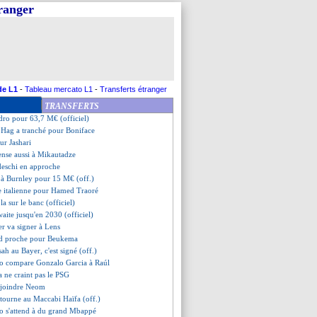
tranger
éfend la CdM des clubs
de 10 M€ levée pour Barco (off.)
e rapproche
yern repoussé pour Luis Diaz
opez et Eric Garcia retenus
ham veut 70 M€ pour Romero
 fait une offre pour Asensio
de L1
-
Tableau mercato L1
-
Transferts étranger
ons de Giroud
TRANSFERTS
aena signe pour 50 M€ (off.)
dro pour 63,7 M€ (officiel)
 Hag a tranché pour Boniface
ur Jashari
ense aussi à Mikautadze
deschi en approche
 à Burnley pour 15 M€ (off.)
e italienne pour Hamed Traoré
la sur le banc (officiel)
aite jusqu'en 2030 (officiel)
ser va signer à Lens
rd proche pour Beukema
ah au Bayer, c'est signé (off.)
so compare Gonzalo Garcia à Raúl
a ne craint pas le PSG
rejoindre Neom
tourne au Maccabi Haïfa (off.)
so s'attend à du grand Mbappé