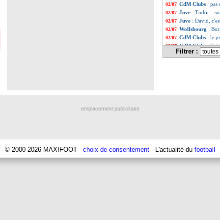
CdM Clubs
: pas
02/07
Juve
: Tudor... s
02/07
Juve
: David, c'e
02/07
Wolfsbourg
: Bor
02/07
CdM Clubs
: le 
02/07
CdM Clubs
: Gui
02/07
Filtrer :
Liste des brève
...
Liste des brève
...
emplacement publicitaire
- © 2000-2026 MAXIFOOT -
choix de consentement
- L'actualité du
football
-