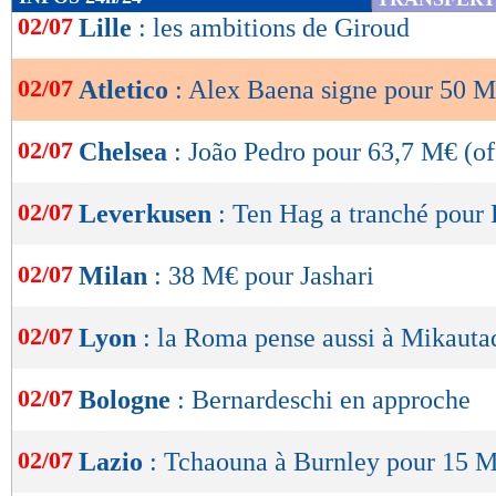
de
02/07
Lille
: les ambitions de Giroud
lecture
02/07
Atletico
: Alex Baena signe pour 50 M€
OK
02/07
Chelsea
: João Pedro pour 63,7 M€ (off
02/07
Leverkusen
: Ten Hag a tranché pour
02/07
Milan
: 38 M€ pour Jashari
02/07
Lyon
: la Roma pense aussi à Mikauta
02/07
Bologne
: Bernardeschi en approche
02/07
Lazio
: Tchaouna à Burnley pour 15 M€