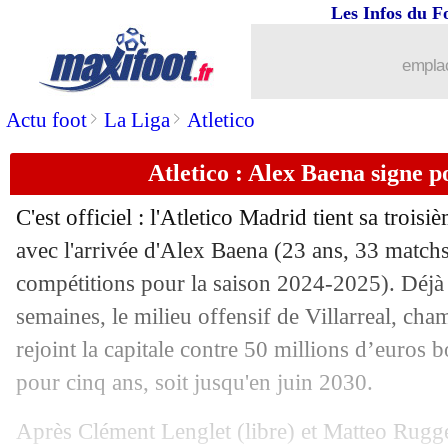
Les Infos du F
02/07
Atalanta
: c'est fait pour Sulemana (of
emplac
02/07
Leipzig
: 3 belles portes de sortie po
>
>
Actu foot
La Liga
Atletico
02/07
Betis
: Jesus Rodriguez vendu à Côme (
Atletico : Alex Baena signe p
02/07
Lyon
: Lepenant reste à Nantes (offici
C'est officiel : l'Atletico Madrid tient sa trois
02/07
Brighton
: Boscagli a signé (officiel)
avec l'arrivée d'Alex
Baena
(23 ans, 33 matchs 
compétitions pour la saison 2024-2025). Déjà 
02/07
Sunderland
: Ghisolfi dans l'organigr
semaines, le milieu offensif de Villarreal, ch
rejoint la capitale contre 50 millions d’euros 
02/07
Brest
: Zogbé jusqu'en 2029 (officiel)
pour cinq ans, soit jusqu'en juin 2030.
02/07
Le Havre
: Blue Crow rachète le club 
Après Clément Lenglet (libre) et Matteo Rugge