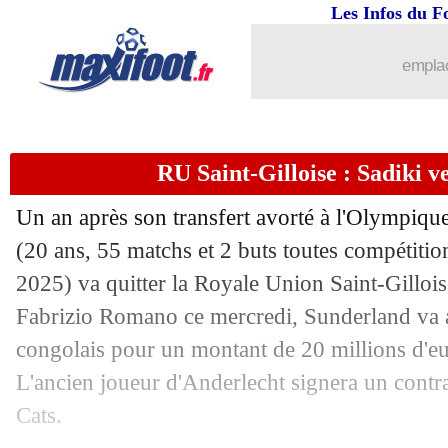
Les Infos du F
emplac
RU Saint-Gilloise : Sadiki 
Un an après son transfert avorté à l'Olympiq
(20 ans, 55 matchs et 2 buts toutes compétitio
2025) va quitter la Royale Union Saint-Gilloise
Fabrizio Romano ce mercredi, Sunderland va ac
congolais pour un montant de 20 millions d'e
L'ancien joueur d'Anderlecht signera un contra
Cats.
...
brèves d'AUJOURD'HUI ( 8 août 202