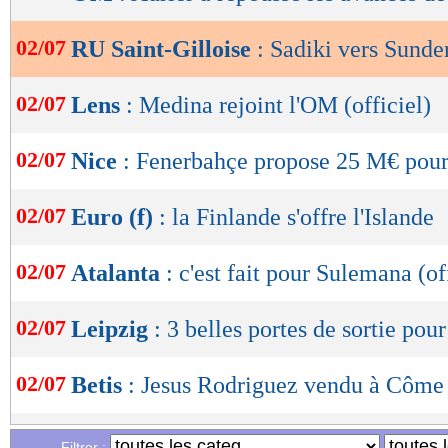
de
lecture
02/07
RU Saint-Gilloise
: Sadiki vers Sunde
OK
02/07
Lens
: Medina rejoint l'OM (officiel)
02/07
Nice
: Fenerbahçe propose 25 M€ pou
02/07
Euro (f)
: la Finlande s'offre l'Islande
02/07
Atalanta
: c'est fait pour Sulemana (of
02/07
Leipzig
: 3 belles portes de sortie po
02/07
Betis
: Jesus Rodriguez vendu à Côme (
02/07
Lyon
: Lepenant reste à Nantes (offici
Filtrer :