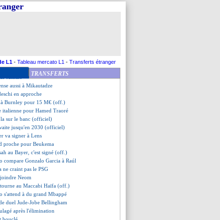
e rapproche
tranger
yern repoussé pour Luis Diaz
opez et Eric Garcia retenus
ham veut 70 M€ pour Romero
 fait une offre pour Asensio
ons de Giroud
aena signe pour 50 M€ (off.)
dro pour 63,7 M€ (officiel)
de L1
-
Tableau mercato L1
-
Transferts étranger
 Hag a tranché pour Boniface
TRANSFERTS
ur Jashari
ense aussi à Mikautadze
deschi en approche
 à Burnley pour 15 M€ (off.)
e italienne pour Hamed Traoré
la sur le banc (officiel)
aite jusqu'en 2030 (officiel)
ser va signer à Lens
rd proche pour Beukema
ah au Bayer, c'est signé (off.)
so compare Gonzalo Garcia à Raúl
a ne craint pas le PSG
rejoindre Neom
tourne au Maccabi Haïfa (off.)
so s'attend à du grand Mbappé
 de duel Jude-Jobe Bellingham
oulagé après l'élimination
st bouclé