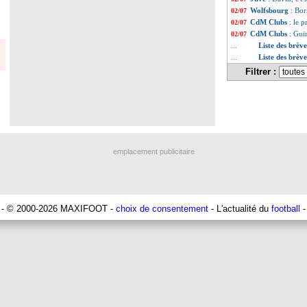
Wolfsbourg
: Bor
02/07
CdM Clubs
: le 
02/07
CdM Clubs
: Gui
02/07
Liste des brève
...
Liste des brève
...
Filtrer :
emplacement publicitaire
- © 2000-2026 MAXIFOOT -
choix de consentement
- L'actualité du
football
-