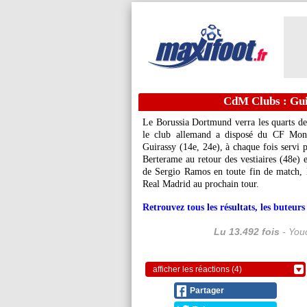
CdM Clubs : Gui
Le Borussia Dortmund verra les quarts de
le club allemand a disposé du CF Monte
Guirassy (14e, 24e), à chaque fois servi 
Berterame au retour des vestiaires (48e) e
de Sergio Ramos en toute fin de match,
Real Madrid au prochain tour.
Retrouvez tous les résultats, les buteu
Lu 13.492 fois
- Youc
afficher les réactions (4)
Partager