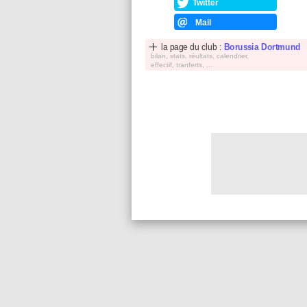
Twitter
Mail
la page du club :
Borussia Dortmund
bilan, stats, réultats, calendrier,
effectif, tranferts, ...