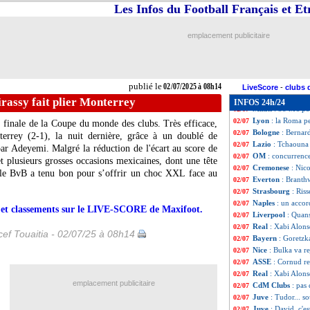
LAFC
: Müller s
02/07
Les Infos du Football Français et E
Liverpool
: le Ba
02/07
Barça
: Fermin L
02/07
emplacement publicitaire
Atletico
: Totten
02/07
PSG
: Fenerbahçe
02/07
Lille
: les ambiti
02/07
Atletico
: Alex B
02/07
publié le
02/07/2025 à 08h14
Chelsea
: João Pe
02/07
LiveScore
-
clubs 
Leverkusen
: Ten
02/07
rassy fait plier Monterrey
INFOS 24h/24
Milan
: 38 M€ po
02/07
Lyon
: la Roma p
02/07
 finale de la Coupe du monde des clubs. Très efficace,
Bologne
: Bernar
02/07
rrey (2-1), la nuit dernière, grâce à un doublé de
Lazio
: Tchaouna
02/07
par Adeyemi. Malgré la réduction de l'écart au score de
OM
: concurrenc
02/07
t plusieurs grosses occasions mexicaines, dont une tête
Cremonese
: Nico
02/07
 le BvB a tenu bon pour s’offrir un choc XXL face au
Everton
: Branthw
02/07
Strasbourg
: Ris
02/07
Naples
: un acco
02/07
rs et classements sur le LIVE-SCORE de Maxifoot.
Liverpool
: Quans
02/07
Real
: Xabi Alon
02/07
ef Touaitia - 02/07/25 à 08h14
Bayern
: Goretzk
02/07
Nice
: Bulka va 
02/07
ASSE
: Cornud re
02/07
Real
: Xabi Alon
02/07
emplacement publicitaire
CdM Clubs
: pas
02/07
Juve
: Tudor... s
02/07
Juve
: David, c'e
02/07