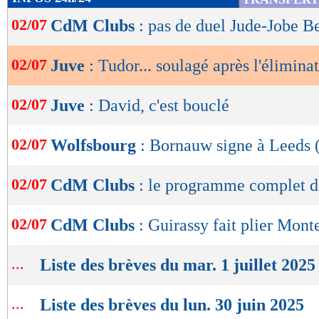
de
02/07
CdM Clubs
: pas de duel Jude-Jobe B
lecture
OK
02/07
Juve
: Tudor... soulagé après l'élimina
02/07
Juve
: David, c'est bouclé
02/07
Wolfsbourg
: Bornauw signe à Leeds (
02/07
CdM Clubs
: le programme complet d
02/07
CdM Clubs
: Guirassy fait plier Mont
...
Liste des brèves du mar. 1 juillet 2025
...
Liste des brèves du lun. 30 juin 2025