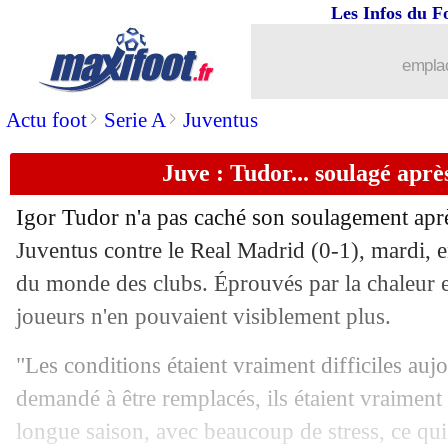
Les Infos du F
02/07
Leverkusen
: Ten Hag a tranché pour
emplac
02/07
Milan
: 38 M€ pour Jashari
>
>
Actu foot
Serie A
Juventus
02/07
Lyon
: la Roma pense aussi à Mikauta
Juve : Tudor... soulagé aprè
02/07
Bologne
: Bernardeschi en approche
Igor Tudor n'a pas caché son soulagement après
Juventus contre le Real Madrid (0-1), mardi, e
02/07
Lazio
: Tchaouna à Burnley pour 15 M€
du monde des clubs. Éprouvés par la chaleur e
02/07
joueurs n'en pouvaient visiblement plus.
OM
: concurrence italienne pour Ham
"Les conditions étaient vraiment difficiles auj
02/07
Cremonese
: Nicola sur le banc (offici
demandé à être remplacés, ils étaient vraiment f
02/07
Everton
: Branthwaite jusqu'en 2030 (o
longue saison, avec beaucoup de stress, ce qui 