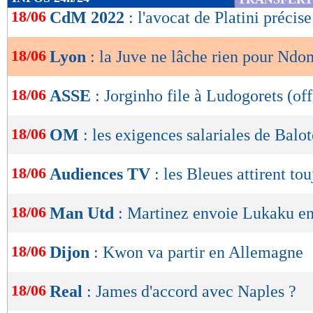
de
18/06
CdM 2022
: l'avocat de Platini précise
lecture
18/06
Lyon
: la Juve ne lâche rien pour Nd
OK
18/06
ASSE
: Jorginho file à Ludogorets (off
18/06
OM
: les exigences salariales de Balot
18/06
Audiences TV
: les Bleues attirent to
18/06
Man Utd
: Martinez envoie Lukaku en
18/06
Dijon
: Kwon va partir en Allemagne
18/06
Real
: James d'accord avec Naples ?