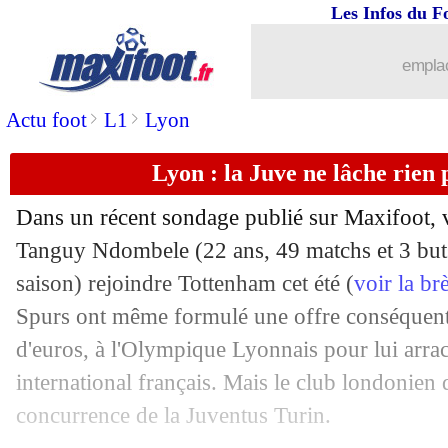
Les Infos du F
18/06
OM
: Sari vendu à Trabzonspor (offici
emplac
18/06
PSG
: le père de Neymar a contacté le
>
>
Actu foot
L1
Lyon
18/06
Amiens
: le nouveau coach connu ?
Lyon : la Juve ne lâche rie
18/06
Real
: Bale refuse de partir en prêt !
Dans un récent sondage publié sur Maxifoot, 
18/06
OM
: des renseignements pour Durmis
Tanguy
Ndombele
(22 ans, 49 matchs et 3 but
saison) rejoindre Tottenham cet été (
voir la br
18/06
Nîmes
: Bozok rejoint Lorient (officie
Spurs ont même formulé une offre conséquente
d'euros, à l'Olympique Lyonnais pour lui arrac
18/06
Lyon
: Aulas évoque le dossier Ndomb
international français. Mais le club londonien
concurrence de la Juventus Turin.
18/06
PSG
: Al-Khelaïfi glisse un tacle à la