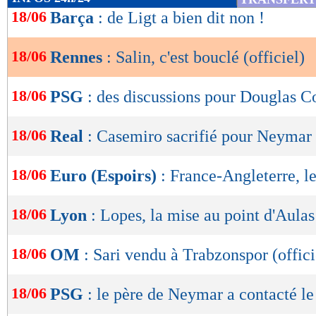
de
18/06
Barça
: de Ligt a bien dit non !
lecture
18/06
Rennes
: Salin, c'est bouclé (officiel)
OK
18/06
PSG
: des discussions pour Douglas C
18/06
Real
: Casemiro sacrifié pour Neymar
18/06
Euro (Espoirs)
: France-Angleterre, 
18/06
Lyon
: Lopes, la mise au point d'Aulas
18/06
OM
: Sari vendu à Trabzonspor (offici
18/06
PSG
: le père de Neymar a contacté le
Lu 15.467 fois
- Damien Da Silva 