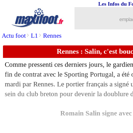
Les Infos du F
emplac
>
>
Actu foot
L1
Rennes
Rennes : Salin, c'est boucl
...
brèves d'AUJOURD'HUI ( 8 août 202
Comme pressenti ces derniers jours, le gardie
...
Liste des brèves du mer. 19 juin 2019
fin de contrat avec le Sporting Portugal, a été 
mardi par Rennes. Le portier français a signé u
18/06
Atletico
: Joao Felix attendu mercredi 
sein du club breton pour devenir la doublur
18/06
EdF (f)
: ce sera certainement le Brésil
Romain Salin signe avec
18/06
EdF (Espoirs)
: des nouvelles de Bam