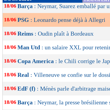
de
18/06
Barça
: Neymar, Suarez emballé par u
lecture
18/06
PSG
: Leonardo pense déjà à Allegri
OK
18/06
Reims
: Oudin plaît à Bordeaux
18/06
Man Utd
: un salaire XXL pour reteni
18/06
Copa America
: le Chili corrige le Ja
18/06
Real
: Villeneuve se confie sur le dos
18/06
EdF (f)
: Ménès parle d'arbitrage mais
18/06
Barça
: Neymar, la presse brésilienne