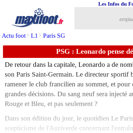
Les Infos du F
18/06
Man Utd
: Martinez envoie Lukaku en
emplac
18/06
Dijon
: Kwon va partir en Allemagne
>
>
Actu foot
L1
Paris SG
18/06
Real
: James d'accord avec Naples ?
PSG : Leonardo pense déj
18/06
OM
: Escales signe à Laval (officiel)
De retour dans la capitale, Leonardo a de nom
18/06
Dortmund
: Favre prolonge jusqu'en 2
son Paris Saint-Germain. Le directeur sportif 
ramener le club francilien au sommet, et pour c
18/06
Rennes
: Newcastle prépare une offre 
grandes décisions. Du sang neuf sera injecté au 
Rouge et Bleu, et pas seulement ?
18/06
Real
: Marcos Llorente à l'Atletico, c'
Dans son édition du jour, le quotidien Le Parisi
18/06
Atletico
: Rodri réclame son départ
scepticisme de l'Auriverde concernant l'entra