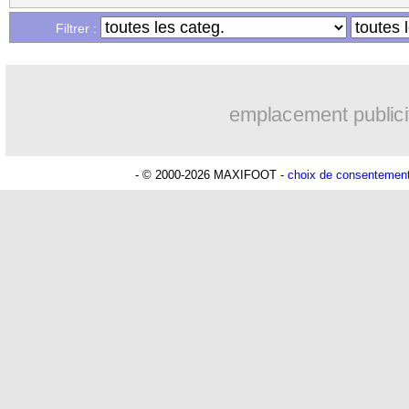
18/06
Nigéria
: l'arbitrage, Dennerby préfère
Filtrer :
...
Liste des brèves du lun. 17 juin 2019
emplacement publici
...
Liste des brèves du dim. 16 juin 2019
- © 2000-2026 MAXIFOOT -
choix de consentemen