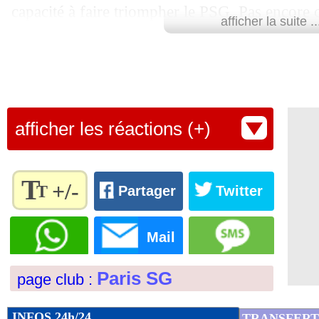
capacité à faire triompher le PSG. Pas encore 
18/06
Juve
: l'arrivée de Rabiot déjà bouclée
afficher la suite ..
Milan penserait même à un nouveau technicien
18/06
OM
: le FC Séville songe aussi à Sans
Massimiliano Allegri, libre depuis son départ 
L'idée est là, mais ce n'est pas le moment de s
18/06
PSV
: Affelay de retour (officiel)
Puisque Leonardo n'envisagerait pas non plus 
afficher les réactions (+)
18/06
PSG
: N. Al-Khelaïfi - "plus forts ave
court terme". Néanmoins, l'ex-coach de Dortmu
pas le droit à l'erreur dans les prochains mois.
18/06
Dortmund
: le retour de Hummels se p
T
+/-
T
Partager
Twitter
Lu 42.317 fois
- Alexis Goudlijian
18/06
CdM 2022
: Platini mis en garde à vue
Règlez la
taille du
Mail
texte
18/06
PSG
: départ confirmé pour Motta
pour
Paris SG
page club :
l'adapter
18/06
OM
: trois joueurs devenus indésirabl
à vos
préférences
INFOS 24h/24
TRANSFERT