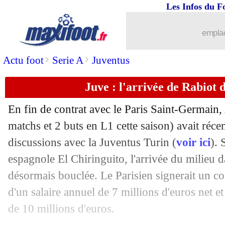
Les Infos du F
18/06
PSG
: Robail en route pour Lens
emplac
18/06
Lyon
: Aulas confirme la piste Filipe 
>
>
Actu foot
Serie A
Juventus
18/06
Real
: un joli chèque grâce à de Tomas
Juve : l'arrivée de Rabiot 
18/06
Juve
: Kean bientôt blindé
En fin de contrat avec le Paris Saint-Germain,
18/06
CdM 2022
: l'avocat de Platini précise
matchs et 2 buts en L1 cette saison) avait ré
discussions avec la Juventus Turin (
voir ici
). 
18/06
Lyon
: la Juve ne lâche rien pour Nd
espagnole El Chiringuito, l'arrivée du milieu d
désormais bouclée. Le Parisien signerait un co
18/06
ASSE
: Jorginho file à Ludogorets (off
d'un salaire annuel de 7 millions d'euros net et
de 10 millions d'euros.
18/06
OM
: les exigences salariales de Balot