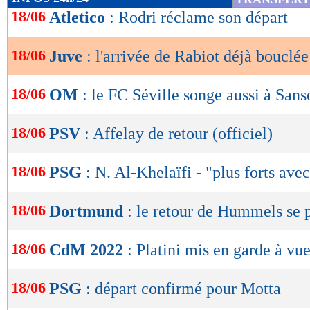
de
18/06
Atletico
: Rodri réclame son départ
lecture
18/06
Juve
: l'arrivée de Rabiot déjà bouclée
OK
18/06
OM
: le FC Séville songe aussi à Sans
18/06
PSV
: Affelay de retour (officiel)
18/06
PSG
: N. Al-Khelaïfi - "plus forts ave
18/06
Dortmund
: le retour de Hummels se p
18/06
CdM 2022
: Platini mis en garde à vue
18/06
PSG
: départ confirmé pour Motta