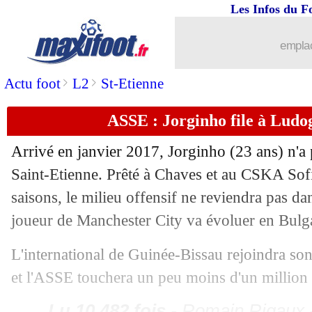
Les Infos du F
18/06
Amiens
: le nouveau coach connu ?
emplac
18/06
Real
: Bale refuse de partir en prêt !
>
>
Actu foot
L2
St-Etienne
18/06
OM
: des renseignements pour Durmis
ASSE : Jorginho file à Ludogo
Arrivé en janvier 2017,
18/06
Jorginho
(23 ans) n'a 
Nîmes
: Bozok rejoint Lorient (officie
Saint-Etienne. Prêté à Chaves et au CSKA Sofi
18/06
Lyon
: Aulas évoque le dossier Ndomb
saisons, le milieu offensif ne reviendra pas dan
joueur de Manchester City va évoluer en Bulga
18/06
PSG
: Al-Khelaïfi glisse un tacle à la
L'international de Guinée-Bissau rejoindra son
18/06
Juve
: Sarri présenté jeudi matin
et l'ASSE touchera un peu moins d'un million d
18/06
Lyon
: Aulas attend les offres pour Fek
Lu 10.482 fois
- Romain Rigaux -