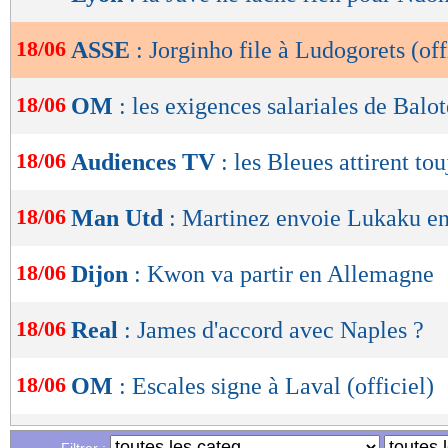
lecture
18/06
ASSE
: Jorginho file à Ludogorets (off
OK
18/06
OM
: les exigences salariales de Balot
18/06
Audiences TV
: les Bleues attirent to
18/06
Man Utd
: Martinez envoie Lukaku en
18/06
Dijon
: Kwon va partir en Allemagne
18/06
Real
: James d'accord avec Naples ?
18/06
OM
: Escales signe à Laval (officiel)
18/06
Dortmund
: Favre prolonge jusqu'en 2