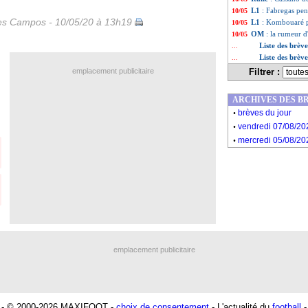
L1
: Fabregas pens
10/05
les Campos - 10/05/20 à 13h19
L1
: Kombouaré 
10/05
OM
: la rumeur d
10/05
Liste des brèv
...
Liste des brèv
...
emplacement publicitaire
Filtrer :
ARCHIVES DES B
.
brèves du jour
.
vendredi 07/08/20
.
mercredi 05/08/20
emplacement publicitaire
- © 2000-2026 MAXIFOOT -
choix de consentement
- L'actualité du
football
-