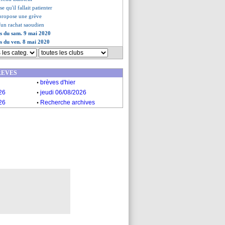
e qu'il fallait patienter
propose une grève
'un rachat saoudien
es du sam. 9 mai 2020
es du ven. 8 mai 2020
REVES
.
brèves d'hier
.
26
jeudi 06/08/2026
.
26
Recherche archives