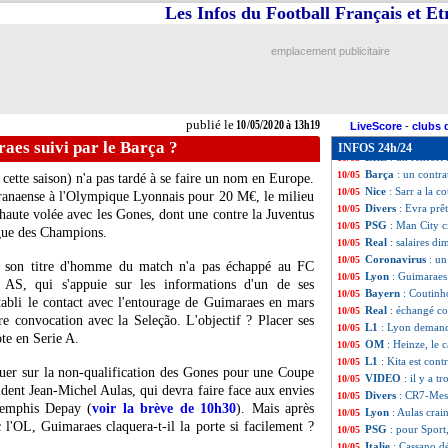
All.
: reprise con
10/05
Les Infos du Football Français et E
OM
: Germain att
10/05
L1
: un mercato de
10/05
emplacement publicitaire
Tottenham
: Mou
10/05
Atletico
: l'Angle
10/05
Lille
: Gabriel int
10/05
All.
: les célébrat
10/05
publié le
10/05/2020 à 13h19
Barça
: ça discut
10/05
LiveScore
-
clubs 
Lyon
: rétropédal
10/05
aes suivi par le Barça ?
INFOS 24h/24
Lens
: un renfort 
10/05
Barça
: un contra
10/05
cette saison) n'a pas tardé à se faire un nom en Europe.
Nice
: Sarr a la c
10/05
Paranaense à l'Olympique Lyonnais pour 20 M€, le milieu
Divers
: Evra prê
10/05
haute volée avec les Gones, dont une contre la Juventus
PSG
: Man City c
10/05
igue des Champions.
Real
: salaires d
10/05
Coronavirus
: un
10/05
e son titre d'homme du match n'a pas échappé au FC
Lyon
: Guimaraes 
10/05
 AS, qui s'appuie sur les informations d'un de ses
Bayern
: Coutinh
10/05
 établi le contact avec l'entourage de Guimaraes en mars
Real
: échangé co
10/05
re convocation avec la Seleção. L'objectif ? Placer ses
L1
: Lyon demande
10/05
ote en Serie A.
OM
: Heinze, le
10/05
L1
: Kita est cont
10/05
ouer sur la non-qualification des Gones pour une Coupe
VIDEO
: il y a 
10/05
sident Jean-Michel Aulas, qui devra faire face aux envies
Divers
: CR7-Mess
10/05
Memphis Depay (
voir la brève de 10h30
). Mais après
Lyon
: Aulas crai
10/05
l'OL, Guimaraes claquera-t-il la porte si facilement ?
PSG
: pour Sport
10/05
Italie
: Cassano dé
10/05