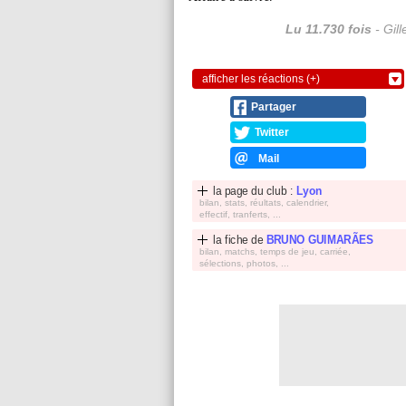
Lu 11.730 fois
- Gil
afficher les réactions (+)
Partager
Twitter
Mail
la page du club :
Lyon
bilan, stats, réultats, calendrier,
effectif, tranferts, ...
la fiche de
BRUNO GUIMARÃES
bilan, matchs, temps de jeu, carriée,
sélections, photos, ...