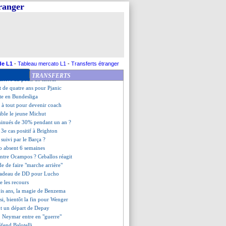
firmée malgré Dresde
tranger
end des renforts
 juillet à octobre ?
rinho cible un ancien du Bayern
terre n'oublie pas Trippier
éresse aussi le Real
ions, Pléa va faire avec
e prix avec l'Inter pour Vidal
de L1
-
Tableau mercato L1
-
Transferts étranger
age sur la date de Juve-OL
TRANSFERTS
arrive au poste de latéral
t de quatre ans pour Pjanic
ote en Bundesliga
t à tout pour devenir coach
ible le jeune Michut
iminués de 30% pendant un an ?
 3e cas positif à Brighton
suivi par le Barça ?
o absent 6 semaines
ntre Ocampos ? Ceballos réagit
 de faire "marche arrière"
 cadeau de DD pour Lucho
re les recours
trois ans, la magie de Benzema
i, bientôt la fin pour Wenger
nt un départ de Depay
, Neymar entre en "guerre"
fend Balotelli