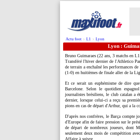
Actu foot
L1
Lyon
>
>
Lyon : Guimar
Bruno
Guimaraes
(22 ans, 3 matchs en L1 
Transféré l'hiver dernier de l'Athletico 
de terrain a enchaîné les performances de 
(1-0) en huitièmes de finale aller de la L
Et ce serait un euphémisme de dire qu
Barcelone. Selon le quotidien espagnol
journalistes brésiliens, le club catalan a
dernier, lorsque celui-ci a reçu sa premiè
pions en cas de départ d'Arthur, qui a la c
D'après nos confrères, le Barça compte j
d'Europe afin de faire pression sur le pré
de départ de nombreux joueurs, dont 
seulement deux mois de compétition avec 
Affaire à suivre.