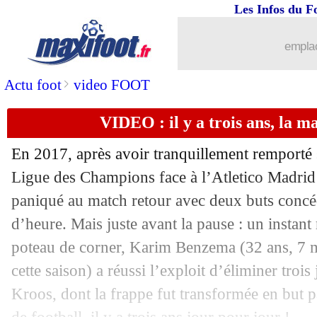
Les Infos du F
10/05
Lille
: Gabriel intéresse aussi le Real
emplac
10/05
All.
: les célébrations, Pléa va faire av
>
Actu foot
video FOOT
10/05
Barça
: ça discute prix avec l'Inter po
VIDEO : il y a trois ans, la 
10/05
Lyon
: rétropédalage sur la date de J
En 2017, après avoir tranquillement remporté s
10/05
Lens
: un renfort arrive au poste de lat
Ligue des Champions face à l’Atletico Madrid 
paniqué au match retour avec deux buts concé
10/05
Barça
: un contrat de quatre ans pour 
d’heure. Mais juste avant la pause : un insta
poteau de corner,
Karim Benzema
(32 ans, 7 
10/05
Nice
: Sarr a la cote en Bundesliga
cette saison) a réussi l’exploit d’éliminer troi
Kroos, dont la frappe fut transformée en but
10/05
Divers
: Evra prêt à tout pour devenir