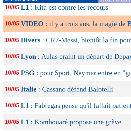
de
10/05
L1
: Kita est contre les recours
lecture
10/05
VIDEO
: il y a trois ans, la magie d
OK
10/05
Divers
: CR7-Messi, bientôt la fin po
10/05
Lyon
: Aulas craint un départ de Depa
10/05
PSG
: pour Sport, Neymar entre en "g
10/05
Italie
: Cassano défend Balotelli
10/05
L1
: Fabregas pense qu'il fallait patien
10/05
L1
: Kombouaré propose une grève