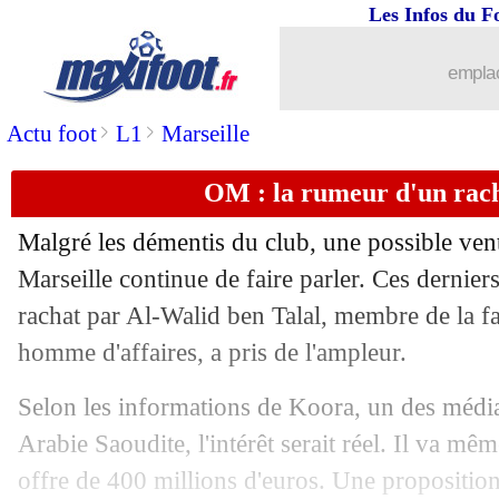
Les Infos du F
10/05
Lyon
: rétropédalage sur la date de J
emplac
10/05
Lens
: un renfort arrive au poste de lat
>
>
Actu foot
L1
Marseille
10/05
Barça
: un contrat de quatre ans pour 
OM : la rumeur d'un rach
10/05
Nice
: Sarr a la cote en Bundesliga
Malgré les démentis du club, une possible ven
Marseille continue de faire parler. Ces dernier
10/05
Divers
: Evra prêt à tout pour devenir
rachat par Al-Walid ben Talal, membre de la f
10/05
homme d'affaires, a pris de l'ampleur.
PSG
: Man City cible le jeune Michut
Selon les informations de Koora, un des média
10/05
Real
: salaires diminués de 30% penda
Arabie Saoudite, l'intérêt serait réel. Il va m
10/05
Coronavirus
: un 3e cas positif à Bri
offre de 400 millions d'euros. Une proposition 