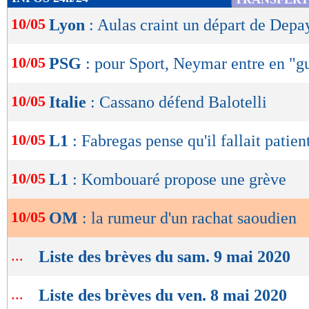
de
10/05
Lyon
: Aulas craint un départ de Depa
lecture
OK
10/05
PSG
: pour Sport, Neymar entre en "g
10/05
Italie
: Cassano défend Balotelli
10/05
L1
: Fabregas pense qu'il fallait patien
10/05
L1
: Kombouaré propose une grève
10/05
OM
: la rumeur d'un rachat saoudien
...
Liste des brèves du sam. 9 mai 2020
...
Liste des brèves du ven. 8 mai 2020