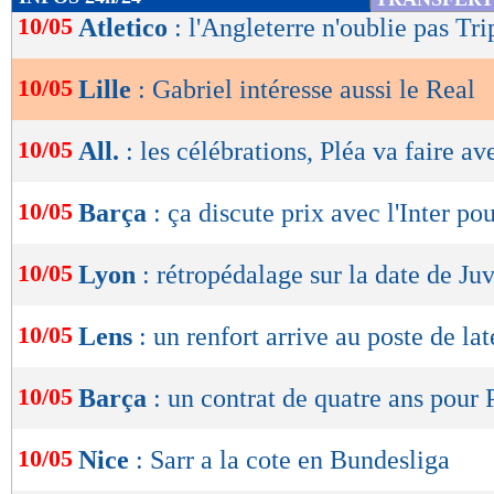
de
10/05
Atletico
: l'Angleterre n'oublie pas Tri
lecture
10/05
Lille
: Gabriel intéresse aussi le Real
OK
10/05
All.
: les célébrations, Pléa va faire av
10/05
Barça
: ça discute prix avec l'Inter po
10/05
Lyon
: rétropédalage sur la date de J
10/05
Lens
: un renfort arrive au poste de lat
10/05
Barça
: un contrat de quatre ans pour 
10/05
Nice
: Sarr a la cote en Bundesliga