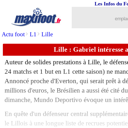
Les Infos du F
10/05
Liverpool
: comment Van Dijk a chois
emplac
10/05
Lyon
: le départ d'Aouar est acté
>
>
Actu foot
L1
Lille
10/05
Barça
: Stoitchkov se paie Guardiola
Lille : Gabriel intéresse 
10/05
L1
: Aulas répond à Caïazzo, Féry et 
Auteur de solides prestations à Lille, le défen
10/05
Leipzig
: Upamecano, son agent lâche
24 matchs et 1 but en L1 cette saison) ne man
Annoncé proche d'Everton, qui serait prêt à d
10/05
Barça
: un concurrent de taille pour L
millions d'euros, le Brésilien a aussi été cité 
dimanche, Mundo Deportivo évoque un intérê
10/05
OM
: Aulas, la pique masquée de Ger
En quête d'un défenseur central supplémentair
10/05
Juve
: l'absence de Rabiot interpelle
le Lillois à une longue liste de recrues potentie