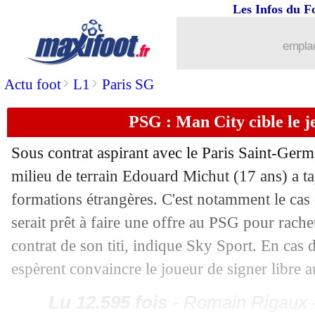
Les Infos du F
10/05
L1
: Caïazzo et le "Premier Ministre" 
emplac
10/05
PHOTOS
: la cabine désinfectante de
>
>
Actu foot
L1
Paris SG
10/05
OM
: McCourt déterminé à garder le c
PSG : Man City cible le 
10/05
All.
: reprise confirmée malgré Dresde
Sous contrat aspirant avec le Paris Saint-Germ
milieu de terrain Edouard Michut (17 ans) a tap
10/05
OM
: Germain attend des renforts
formations étrangères. C'est notamment le cas
10/05
L1
: un mercato de juillet à octobre ?
serait prêt à faire une offre au PSG pour rache
contrat de son titi, indique Sky Sport. En cas d
10/05
Tottenham
: Mourinho cible un ancie
espèrent convaincre le joueur de signer libre a
10/05
Atletico
: l'Angleterre n'oublie pas Tri
Lu 12.595 fois
- Romain Rigaux -