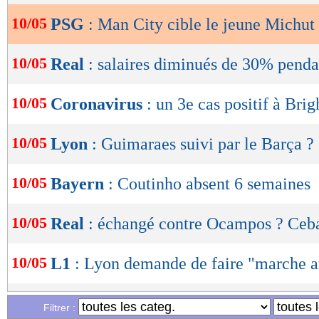
10/05
PSG
: Man City cible le jeune Michut
OK
10/05
Real
: salaires diminués de 30% penda
10/05
Coronavirus
: un 3e cas positif à Bri
10/05
Lyon
: Guimaraes suivi par le Barça ?
10/05
Bayern
: Coutinho absent 6 semaines
10/05
Real
: échangé contre Ocampos ? Ceba
10/05
L1
: Lyon demande de faire "marche a
10/05
OM
: Heinze, le cadeau de DD pour 
Filtrer :