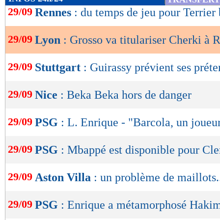
de
29/09
Rennes
: du temps de jeu pour Terrier 
lecture
29/09
Lyon
: Grosso va titulariser Cherki à 
OK
29/09
Stuttgart
: Guirassy prévient ses prét
29/09
Nice
: Beka Beka hors de danger
29/09
PSG
: L. Enrique - "Barcola, un joueu
29/09
PSG
: Mbappé est disponible pour Cl
29/09
Aston Villa
: un problème de maillots.
29/09
PSG
: Enrique a métamorphosé Haki