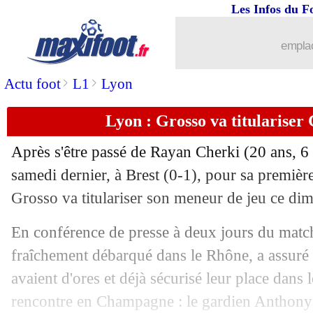
Les Infos du F
29/09
Lyon
: le constat lucide de Govou
emplac
29/09
L1
: Strasbourg-Lens, les compos
>
>
Actu foot
L1
Lyon
29/09
Juve
: des discussions à venir avec Ra
Lyon : Grosso va titulariser
29/09
Almeria
: Moreno déjà viré (officiel)
Après s'être passé de Rayan
Cherki
(20 ans, 6 
29/09
ArS
: Ronaldo en forme, Al Ittihad ac
samedi dernier, à Brest (0-1), pour sa premièr
Grosso va titulariser son meneur de jeu ce di
29/09
PSG
: Vitinha veut poursuivre sur sa 
En conférence de presse à deux jours du match, 
29/09
Rennes
: Matic espère monter en puis
fraîchement débarqué dans le Rhône, a assuré 
avaient d'ores et déjà sécurisé leur place dans 
29/09
Leipzig
: le DS Eberl prend la porte (o
rencontre en Champagne : le gardien Anthony