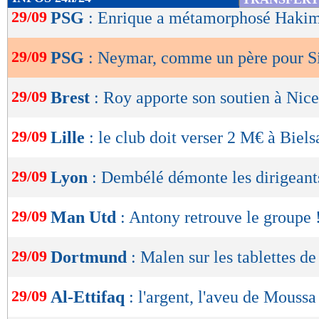
de
29/09
PSG
: Enrique a métamorphosé Haki
lecture
29/09
PSG
: Neymar, comme un père pour 
OK
29/09
Brest
: Roy apporte son soutien à Nice
29/09
Lille
: le club doit verser 2 M€ à Biels
29/09
Lyon
: Dembélé démonte les dirigeant
29/09
Man Utd
: Antony retrouve le groupe 
29/09
Dortmund
: Malen sur les tablettes d
29/09
Al-Ettifaq
: l'argent, l'aveu de Mous