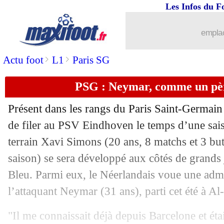
Les Infos du F
29/09
Leipzig
: le DS Eberl prend la porte (o
emplac
29/09
OM
: Balerdi optimiste pour Correa
>
>
Actu foot
L1
Paris SG
29/09
Man Utd
: le reproche de Neville à C
PSG : Neymar, comme un pè
29/09
Brentford
: Arsenal aussi en pince po
Présent dans les rangs du Paris Saint-Germain
29/09
Nice
: le club communique pour Beka
de filer au PSV Eindhoven le temps d’une saiso
terrain Xavi
Simons
(20 ans, 8 matchs et 3 but
29/09
PSG
: Luis Enrique se méfie de Clerm
saison) se sera développé aux côtés de grands
Bleu. Parmi eux, le Néerlandais voue une admi
29/09
Lyon
: C. Mata - "j'ai l'air malheureux
l’attaquant Neymar (31 ans), parti cet été à Al-
29/09
Man Utd
: longue absence pour Marti
"Il me connaissait déjà depuis Barcelone et é