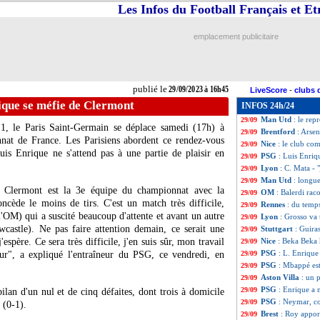
Les Infos du Football Français et E
Lyon
: le constat
29/09
L1
: Strasbourg-
29/09
Juve
: des discus
29/09
emplacement publicitaire
Almeria
: Moreno 
29/09
ArS
: Ronaldo en 
29/09
PSG
: Vitinha ve
29/09
Rennes
: Matic e
29/09
publié le
29/09/2023 à 16h45
LiveScore
-
clubs 
Leipzig
: le DS Eb
29/09
ique se méfie de Clermont
INFOS 24h/24
OM
: Balerdi opt
29/09
Man Utd
: le re
29/09
 1, le Paris Saint-Germain se déplace samedi (17h) à
Brentford
: Arse
29/09
nat de France. Les Parisiens abordent ce rendez-vous
Nice
: le club c
29/09
uis Enrique ne s'attend pas à une partie de plaisir en
PSG
: Luis Enriq
29/09
Lyon
: C. Mata - "
29/09
Man Utd
: longu
29/09
e, Clermont est la 3e équipe du championnat avec la
OM
: Balerdi rac
29/09
ncède le moins de tirs. C'est un match très difficile,
Rennes
: du temps
29/09
'OM) qui a suscité beaucoup d'attente et avant un autre
Lyon
: Grosso va 
29/09
astle). Ne pas faire attention demain, ce serait une
Stuttgart
: Guira
29/09
espère. Ce sera très difficile, j'en suis sûr, mon travail
Nice
: Beka Beka 
29/09
PSG
: L. Enrique
ur", a expliqué l'entraîneur du PSG, ce vendredi, en
29/09
PSG
: Mbappé es
29/09
Aston Villa
: un 
29/09
PSG
: Enrique a
29/09
lan d'un nul et de cinq défaites, dont trois à domicile
PSG
: Neymar, c
29/09
 (0-1).
Brest
: Roy appor
29/09