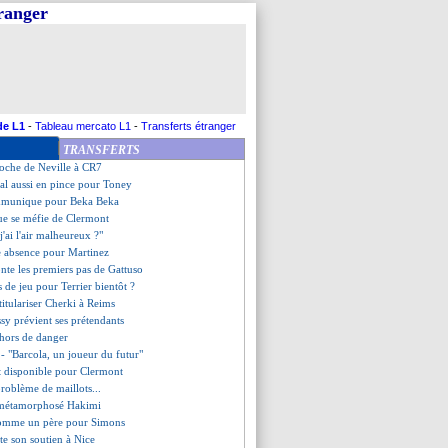
tranger
 lucide de Govou
Lens, les compos
sions à venir avec Rabiot
déjà viré (officiel)
forme, Al Ittihad accroché
ut poursuivre sur sa lancée
spère monter en puissance
de L1
-
Tableau mercato L1
-
Transferts étranger
erl prend la porte (officiel)
TRANSFERTS
imiste pour Correa
proche de Neville à CR7
nal aussi en pince pour Toney
ommunique pour Beka Beka
ue se méfie de Clermont
j'ai l'air malheureux ?"
e absence pour Martinez
onte les premiers pas de Gattuso
 de jeu pour Terrier bientôt ?
titulariser Cherki à Reims
ssy prévient ses prétendants
hors de danger
 - "Barcola, un joueur du futur"
t disponible pour Clermont
problème de maillots...
 métamorphosé Hakimi
omme un père pour Simons
te son soutien à Nice