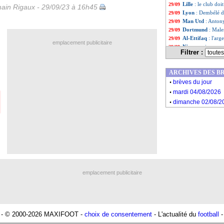
Lille
: le club doi
29/09
ain Rigaux - 29/09/23 à 16h45
Lyon
: Dembélé d
29/09
Man Utd
: Anton
29/09
Dortmund
: Male
29/09
Al-Ettifaq
: l'ar
29/09
emplacement publicitaire
Nice
: un joueur 
29/09
Filtrer :
Arsenal
: Arteta 
29/09
Reims
: Caillot 
29/09
ARCHIVES DES B
Atletico
: Griezm
29/09
.
Monza
: Papu Go
29/09
brèves du jour
.
Naples
: Al-Hilal
29/09
mardi 04/08/2026
Atletico
: Simeon
29/09
.
dimanche 02/08/2
Al-Hilal
: Zidane
29/09
Union Berlin
: Bo
29/09
Roma
: Mourinho
29/09
Leipzig
: Xavi Si
29/09
Flamengo
: Sampa
29/09
Liste des brèv
...
Liste des brèv
...
emplacement publicitaire
- © 2000-2026 MAXIFOOT -
choix de consentement
- L'actualité du
football
-