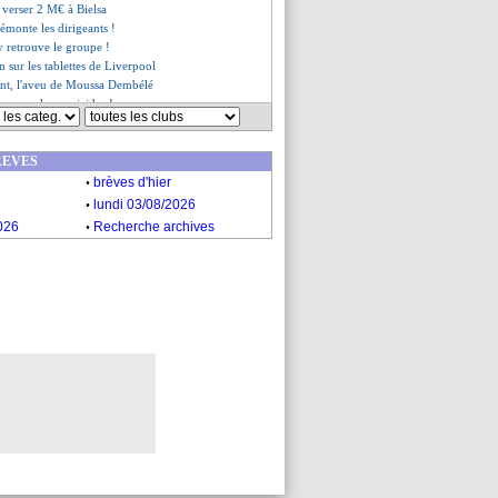
t verser 2 M€ à Bielsa
émonte les dirigeants !
y retrouve le groupe !
n sur les tablettes de Liverpool
gent, l'aveu de Moussa Dembélé
menace de se suicider !
rassure Havertz
répond à Duparchy
REVES
ann n'est pas à 100%
.
mez va signer
brèves d'hier
 cible Osimhen
.
lundi 03/08/2026
e encense Lino
.
026
Recherche archives
 en approche ?
nucci songe à la retraite
 vit son pire début de saison
mons évoque son avenir
oli limogé (officiel)
es du jeu. 28 septembre 2023
es du mer. 27 septembre 2023