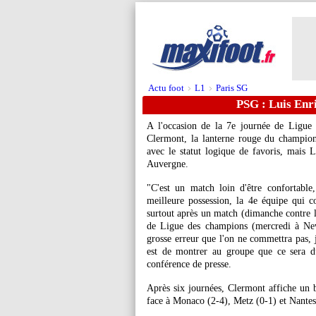
Actu foot
L1
Paris SG
>
>
PSG : Luis Enr
A l'occasion de la 7e journée de Ligue
Clermont, la lanterne rouge du champion
avec le statut logique de favoris, mais L
Auvergne.
"C'est un match loin d'être confortabl
meilleure possession, la 4e équipe qui co
surtout après un match (dimanche contre l
de Ligue des champions (mercredi à Newc
grosse erreur que l'on ne commettra pas, j'
est de montrer au groupe que ce sera d
conférence de presse.
Après six journées, Clermont affiche un bi
face à Monaco (2-4), Metz (0-1) et Nantes