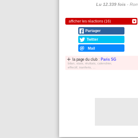
Lu 12.339 fois
- Rom
afficher les réactions (16)
Partager
Twitter
Mail
la page du club :
Paris SG
bilan, stats, réultats, calendrier,
effectif, tranferts, ...