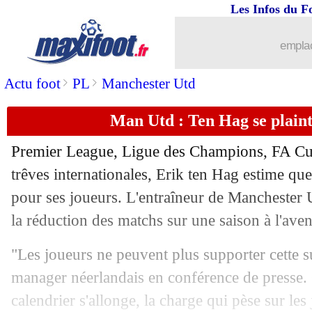
Les Infos du F
emplac
>
>
Actu foot
PL
Manchester Utd
Man Utd : Ten Hag se plaint
Premier League, Ligue des Champions, FA C
trêves internationales, Erik ten Hag estime que 
pour ses joueurs. L'entraîneur de Manchester U
la réduction des matchs sur une saison à l'aven
"Les joueurs ne peuvent plus supporter cette s
manager néerlandais en conférence de presse.
...
brèves d'AUJOURD'HUI ( 6 août 202
calendrier s'allonge, la charge qui pèse sur les