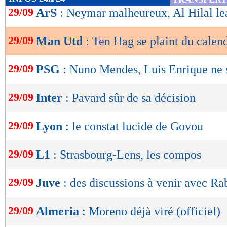
de
29/09
ArS
: Neymar malheureux, Al Hilal le
lecture
29/09
Man Utd
: Ten Hag se plaint du calend
OK
29/09
PSG
: Nuno Mendes, Luis Enrique ne s
29/09
Inter
: Pavard sûr de sa décision
29/09
Lyon
: le constat lucide de Govou
29/09
L1
: Strasbourg-Lens, les compos
29/09
Juve
: des discussions à venir avec Ra
29/09
Almeria
: Moreno déjà viré (officiel)