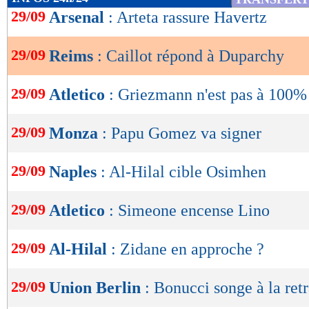
de
29/09
Arsenal
: Arteta rassure Havertz
lecture
29/09
Reims
: Caillot répond à Duparchy
OK
29/09
Atletico
: Griezmann n'est pas à 100%
29/09
Monza
: Papu Gomez va signer
29/09
Naples
: Al-Hilal cible Osimhen
29/09
Atletico
: Simeone encense Lino
29/09
Al-Hilal
: Zidane en approche ?
29/09
Union Berlin
: Bonucci songe à la retr