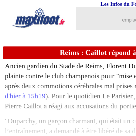
Les Infos du F
29/09
Rennes
: du temps de jeu pour Terrier 
emplac
29/09
Lyon
: Grosso va titulariser Cherki à 
29/09
Stuttgart
: Guirassy prévient ses prét
Reims : Caillot répond 
29/09
Nice
: Beka Beka hors de danger
Ancien gardien du Stade de Reims, Florent Du
29/09
PSG
: L. Enrique - "Barcola, un joueu
plainte contre le club champenois pour "mise e
après deux commotions cérébrales mal prises 
29/09
PSG
: Mbappé est disponible pour Cl
d'hier à 15h19
). Pour le quotidien Le Parisien
Pierre Caillot a réagi aux accusations du portie
29/09
Aston Villa
: un problème de maillots.
"Duparchy, un garçon charmant, qui était un
29/09
PSG
: Enrique a métamorphosé Haki
l’entraînement, a demandé à être libéré de sa 