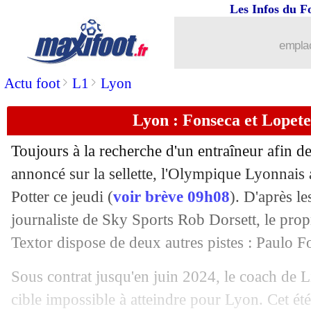
Les Infos du F
07/09
OM
: le coefficient UEFA, Longoria p
emplac
07/09
Betis
: Luiz Felipe à Al-Ittihad (officie
>
>
Actu foot
L1
Lyon
07/09
Real
: l'Arabie saoudite, Modric s'exp
Lyon : Fonseca et Lopete
07/09
PSG
: le style de jeu, Al-Khelaïfi insis
Toujours à la recherche d'un entraîneur afin d
07/09
EdF
: Lizarazu fan du guerrier L. Her
annoncé sur la sellette, l'Olympique Lyonnais
Potter ce jeudi (
voir brève 09h08
). D'après l
07/09
Man Utd
: Al-Ettifaq veut bondir pou
journaliste de Sky Sports Rob Dorsett, le pro
Textor dispose de deux autres pistes : Paulo F
07/09
Inter Miami
: Messi, la MLS se frotte
Sous contrat jusqu'en juin 2024, le coach de L
07/09
Man City
: Gündogan explique son dé
cible impossible à atteindre pour Lyon. Cet é