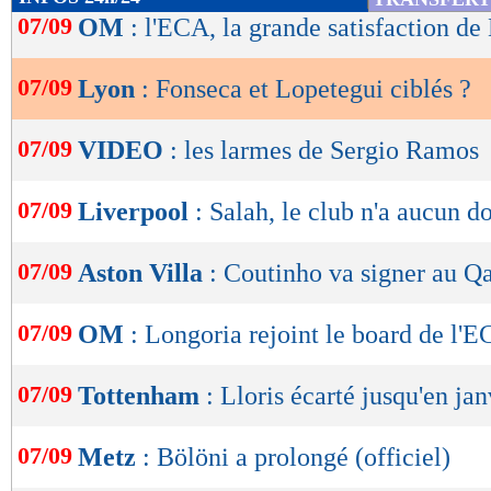
de
07/09
OM
: l'ECA, la grande satisfaction de
lecture
07/09
Lyon
: Fonseca et Lopetegui ciblés ?
OK
07/09
VIDEO
: les larmes de Sergio Ramos
07/09
Liverpool
: Salah, le club n'a aucun d
07/09
Aston Villa
: Coutinho va signer au Qa
07/09
OM
: Longoria rejoint le board de l'
07/09
Tottenham
: Lloris écarté jusqu'en jan
07/09
Metz
: Bölöni a prolongé (officiel)