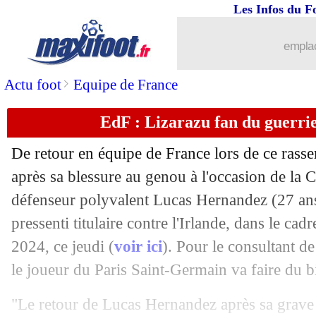
07/09
Fiorentina
: Sabiri file à Al Fayha (off
Les Infos du F
07/09
PSG
: Nasser réélu à la tête de l'ECA (
emplac
07/09
VIDEO
: le double arrêt monumental 
>
Actu foot
Equipe de France
EdF : Lizarazu fan du guerri
07/09
Euro 2024
: le gros coup de la Finlan
De retour en équipe de France lors de ce ras
07/09
Atletico
: Carrasco justifie son départ
après sa blessure au genou à l'occasion de la
défenseur polyvalent Lucas Hernandez (27 ans,
07/09
EdF (Espoirs)
: Zaïre-Emery capitaine
pressenti titulaire contre l'Irlande, dans le cad
07/09
PSG
: Ugarte surpris par son adaptati
2024, ce jeudi (
voir ici
). Pour le consultant d
le joueur du Paris Saint-Germain va faire du b
07/09
Al Nassr
: Laporte envisage de finir 
"Le retour de Lucas Hernandez après sa grave 