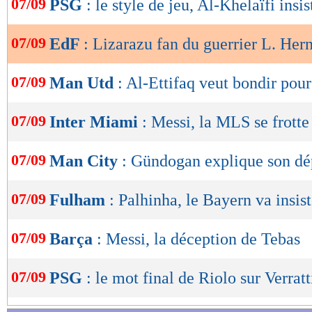
07/09
PSG
: le style de jeu, Al-Khelaïfi insis
de
lecture
07/09
EdF
: Lizarazu fan du guerrier L. Her
OK
07/09
Man Utd
: Al-Ettifaq veut bondir pou
07/09
Inter Miami
: Messi, la MLS se frotte
07/09
Man City
: Gündogan explique son dé
07/09
Fulham
: Palhinha, le Bayern va insist
07/09
Barça
: Messi, la déception de Tebas
07/09
PSG
: le mot final de Riolo sur Verratt